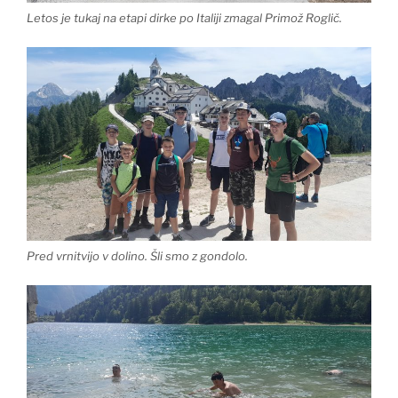
Letos je tukaj na etapi dirke po Italiji zmagal Primož Roglič.
Pred vrnitvijo v dolino. Šli smo z gondolo.