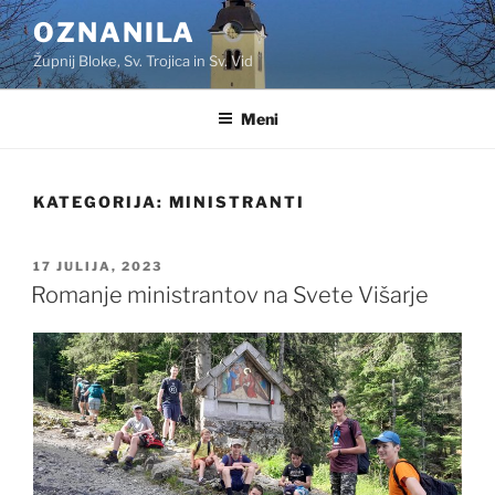
Skoči
OZNANILA
na
Župnij Bloke, Sv. Trojica in Sv. Vid
vsebino
Meni
KATEGORIJA:
MINISTRANTI
OBJAVLJENO
17 JULIJA, 2023
DNE
Romanje ministrantov na Svete Višarje