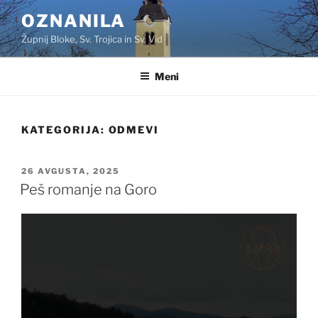
Skoči
OZNANILA
na
Župnij Bloke, Sv. Trojica in Sv. Vid
vsebino
Meni
KATEGORIJA:
ODMEVI
OBJAVLJENO
26 AVGUSTA, 2025
DNE
Peš romanje na Goro