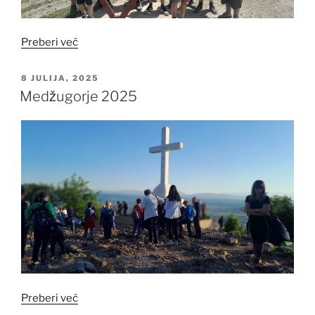
“Višarje
Preberi več
2025”
OBJAVLJENO
8 JULIJA, 2025
DNE
Medžugorje 2025
“Medžugorje
Preberi več
2025”