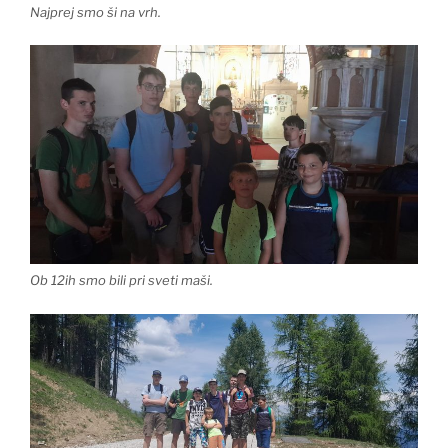
Najprej smo ši na vrh.
Ob 12ih smo bili pri sveti maši.