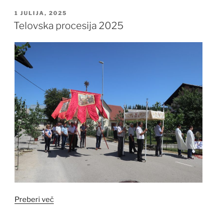
OBJAVLJENO
1 JULIJA, 2025
DNE
Telovska procesija 2025
“Telovska
Preberi več
procesija