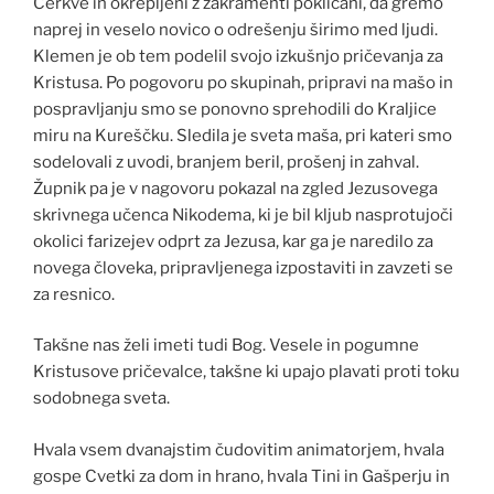
Cerkve in okrepljeni z zakramenti poklicani, da gremo
naprej in veselo novico o odrešenju širimo med ljudi.
Klemen je ob tem podelil svojo izkušnjo pričevanja za
Kristusa. Po pogovoru po skupinah, pripravi na mašo in
pospravljanju smo se ponovno sprehodili do Kraljice
miru na Kureščku. Sledila je sveta maša, pri kateri smo
sodelovali z uvodi, branjem beril, prošenj in zahval.
Župnik pa je v nagovoru pokazal na zgled Jezusovega
skrivnega učenca Nikodema, ki je bil kljub nasprotujoči
okolici farizejev odprt za Jezusa, kar ga je naredilo za
novega človeka, pripravljenega izpostaviti in zavzeti se
za resnico.
Takšne nas želi imeti tudi Bog. Vesele in pogumne
Kristusove pričevalce, takšne ki upajo plavati proti toku
sodobnega sveta.
Hvala vsem dvanajstim čudovitim animatorjem, hvala
gospe Cvetki za dom in hrano, hvala Tini in Gašperju in