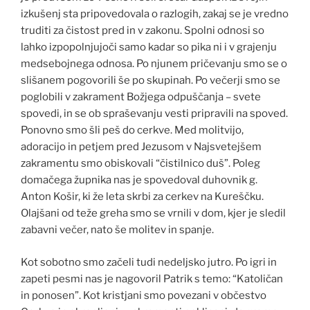
izkušenj sta pripovedovala o razlogih, zakaj se je vredno
truditi za čistost pred in v zakonu. Spolni odnosi so
lahko izpopolnjujoči samo kadar so pika ni i v grajenju
medsebojnega odnosa. Po njunem pričevanju smo se o
slišanem pogovorili še po skupinah. Po večerji smo se
poglobili v zakrament Božjega odpuščanja – svete
spovedi, in se ob spraševanju vesti pripravili na spoved.
Ponovno smo šli peš do cerkve. Med molitvijo,
adoracijo in petjem pred Jezusom v Najsvetejšem
zakramentu smo obiskovali “čistilnico duš”. Poleg
domačega župnika nas je spovedoval duhovnik g.
Anton Košir, ki že leta skrbi za cerkev na Kureščku.
Olajšani od teže greha smo se vrnili v dom, kjer je sledil
zabavni večer, nato še molitev in spanje.
Kot sobotno smo začeli tudi nedeljsko jutro. Po igri in
zapeti pesmi nas je nagovoril Patrik s temo: “Katoličan
in ponosen”. Kot kristjani smo povezani v občestvo