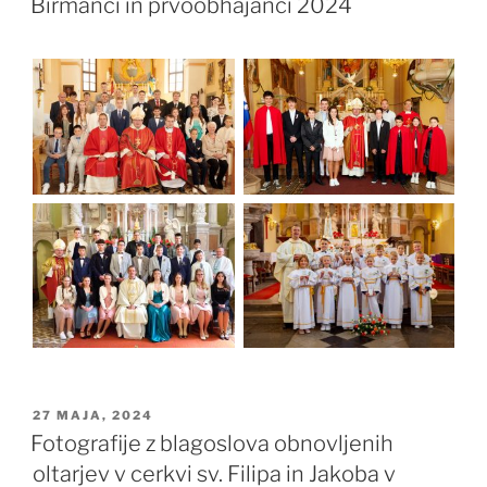
Birmanci in prvoobhajanci 2024
OBJAVLJENO
27 MAJA, 2024
DNE
Fotografije z blagoslova obnovljenih
oltarjev v cerkvi sv. Filipa in Jakoba v