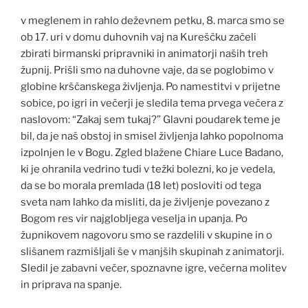
v meglenem in rahlo deževnem petku, 8. marca smo se
ob 17. uri v domu duhovnih vaj na Kureščku začeli
zbirati birmanski pripravniki in animatorji naših treh
župnij. Prišli smo na duhovne vaje, da se poglobimo v
globine krščanskega življenja. Po namestitvi v prijetne
sobice, po igri in večerji je sledila tema prvega večera z
naslovom: “Zakaj sem tukaj?” Glavni poudarek teme je
bil, da je naš obstoj in smisel življenja lahko popolnoma
izpolnjen le v Bogu. Zgled blažene Chiare Luce Badano,
ki je ohranila vedrino tudi v težki bolezni, ko je vedela,
da se bo morala premlada (18 let) posloviti od tega
sveta nam lahko da misliti, da je življenje povezano z
Bogom res vir najglobljega veselja in upanja. Po
župnikovem nagovoru smo se razdelili v skupine in o
slišanem razmišljali še v manjših skupinah z animatorji.
Sledil je zabavni večer, spoznavne igre, večerna molitev
in priprava na spanje.