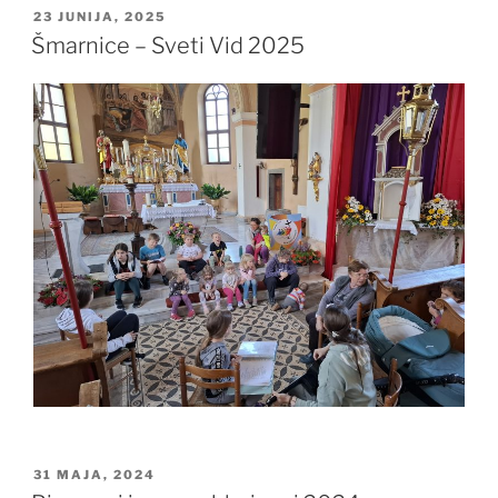
2025”
OBJAVLJENO
23 JUNIJA, 2025
DNE
Šmarnice – Sveti Vid 2025
OBJAVLJENO
31 MAJA, 2024
DNE