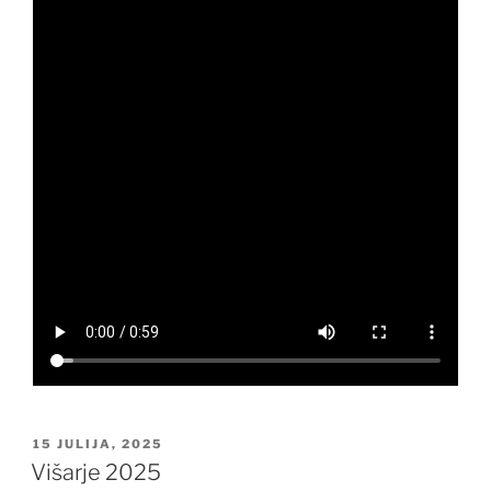
OBJAVLJENO
15 JULIJA, 2025
DNE
Višarje 2025