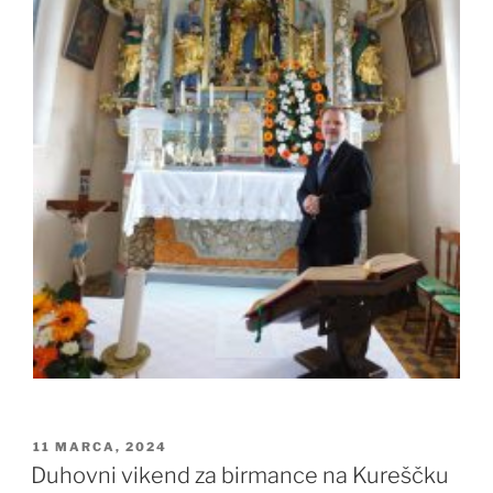
OBJAVLJENO
11 MARCA, 2024
DNE
Duhovni vikend za birmance na Kureščku