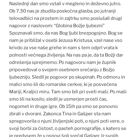
Naslednji dan smo vstali v megleno in deževno jutro.
Ob 7.30 nas je zbudila poskočna glasba, po jutranji
telovadbici na prostem in zajtrku smo poslušali drugi
nagovor z naslovom: “Globina Božje ljubezni”
Spoznavali smo, da nas Bog ljubi brezpogojno. Bog se
nam je približal v osebi Jezusa Kristusa, vzel nase vso
krivdo za vse naše grehe in nam s tem odprl vrata k
polnosti večnega življenja. Na nas pa je, da ta Božji dar
odrešenja sprejmemo. Po nagovoru nam je župnik
pripovedoval o svojem osebnem srečanju z Božjo
ljubeznijo. Sledil je pogovor po skupinah. Po odmoru in
malici smo šli do romarske cerkve, ki je posvečena
Mariji, Kraljici miru. Tam smo bili pri sveti maši. Po maši
smo šli na kosilo, sledil je usmerjen prosti čas,
nogomet in druge igre. Ob 15ih pa smo se ponovno
zbrali v dvorani. Zakonca Tina in Gašper sta nam
spregovorila o njuni življenjski poti, o njuni poti vere, o
svoji borbi za čistost, o pasteh pornografije, s katero se
je predvsem že v osnovi šoli srečal Gašper. Iz svojih