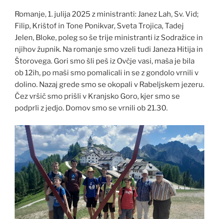
Romanje, 1. julija 2025 z ministranti: Janez Lah, Sv. Vid;
Filip, Krištof in Tone Ponikvar, Sveta Trojica, Tadej
Jelen, Bloke, poleg so še trije ministranti iz Sodražice in
njihov župnik. Na romanje smo vzeli tudi Janeza Hitija in
Štorovega. Gori smo šli peš iz Ovčje vasi, maša je bila
ob 12ih, po maši smo pomalicali in se z gondolo vrnili v
dolino. Nazaj grede smo se okopali v Rabeljskem jezeru.
Čez vršič smo prišli v Kranjsko Goro, kjer smo se
podprli z jedjo. Domov smo se vrnili ob 21.30.