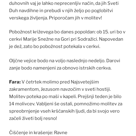
duhovnih vaj je lahko neprecenljiv način, da jih Sveti
Duh navdihne in prebudi v njih željo po poglobitvi
verskega življenja. Priporočam jih v molitev!
Pobožnost križevega bo danes popoldan: ob 15. uri bo v
cerkvi Marije Snežne na Gori pri Sodražici. Napovedan
je dež, zato bo pobožnost potekala v cerkvi.
Oljčne vejice bodo na voljo naslednjo nedeljo. Darovi
zanje bodo namenjeni za obnovo istrskih cerkva.
Fara:
V četrtek molimo pred Najsvetejšim
zakramentom, Jezusom navzočim v sveti hostiji.
Molitev poteka po maši v kapeli. Prejšnji teden je bilo
14 molivcev. Vabljeni še ostali, pomnožimo molitev za
spreobrnjenje vseh krščanskih ljudi, da bi svojo vero
začeli živeti bolj resno!
Čiščenje in krašenje: Ravne