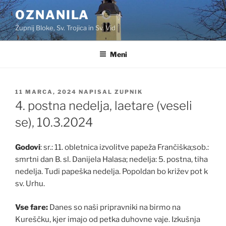
Skoči
OZNANILA
na
Župnij Bloke, Sv. Trojica in Sv. Vid
vsebino
Meni
OBJAVLJENO
11 MARCA, 2024
NAPISAL
ZUPNIK
DNE
4. postna nedelja, laetare (veseli
se), 10.3.2024
Godovi
: sr.: 11. obletnica izvolitve papeža Frančiška;sob.:
smrtni dan B. sl. Danijela Halasa; nedelja: 5. postna, tiha
nedelja. Tudi papeška nedelja. Popoldan bo križev pot k
sv. Urhu.
Vse fare:
Danes so naši pripravniki na birmo na
Kureščku, kjer imajo od petka duhovne vaje. Izkušnja