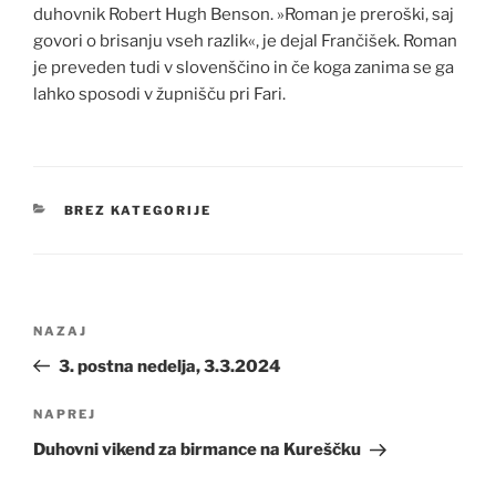
duhovnik Robert Hugh Benson. »Roman je preroški, saj
govori o brisanju vseh razlik«, je dejal Frančišek. Roman
je preveden tudi v slovenščino in če koga zanima se ga
lahko sposodi v župnišču pri Fari.
KATEGORIJE
BREZ KATEGORIJE
Navigacija
Prejšnji
NAZAJ
prispevka
prispevek
3. postna nedelja, 3.3.2024
Naslednji
NAPREJ
prispevek
Duhovni vikend za birmance na Kureščku