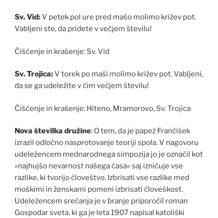
Sv. Vid:
V petek pol ure pred mašo molimo križev pot.
Vabljeni ste, da pridete v večjem številu!
Čiščenje in krašenje: Sv. Vid
Sv. Trojica:
V torek po maši molimo križev pot. Vabljeni,
da se ga udeležite v čim večjem številu!
Čiščenje in krašenje: Hiteno, Mramorovo, Sv. Trojica
Nova številka družine
: O tem, da je papež Frančišek
izrazil odločno nasprotovanje teoriji spola. V nagovoru
udeležencem mednarodnega simpozija jo je označil kot
»najhujšo nevarnost našega časa« saj izničuje vse
razlike, ki tvorijo človeštvo. Izbrisati vse razlike med
moškimi in ženskami pomeni izbrisati človeškost.
Udeležencem srečanja je v branje priporočil roman
Gospodar sveta, ki ga je leta 1907 napisal katoliški