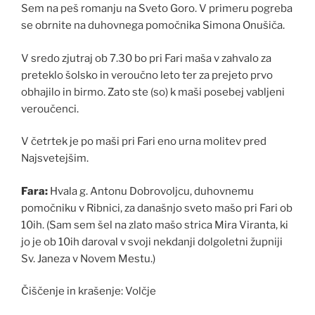
Sem na peš romanju na Sveto Goro. V primeru pogreba
se obrnite na duhovnega pomočnika Simona Onušiča.
V sredo zjutraj ob 7.30 bo pri Fari maša v zahvalo za
preteklo šolsko in veroučno leto ter za prejeto prvo
obhajilo in birmo. Zato ste (so) k maši posebej vabljeni
veroučenci.
V četrtek je po maši pri Fari eno urna molitev pred
Najsvetejšim.
Fara:
Hvala g. Antonu Dobrovoljcu, duhovnemu
pomočniku v Ribnici, za današnjo sveto mašo pri Fari ob
10ih. (Sam sem šel na zlato mašo strica Mira Viranta, ki
jo je ob 10ih daroval v svoji nekdanji dolgoletni župniji
Sv. Janeza v Novem Mestu.)
Čiščenje in krašenje: Volčje