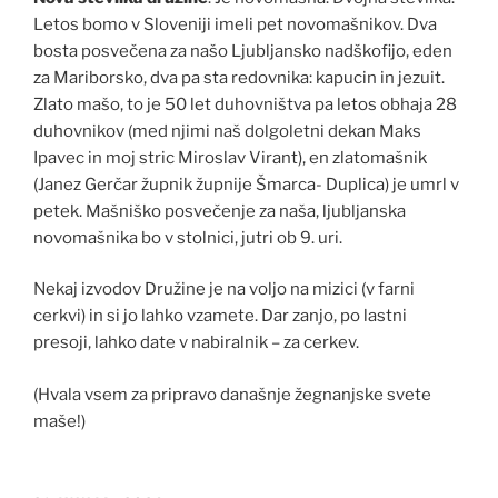
Letos bomo v Sloveniji imeli pet novomašnikov. Dva
bosta posvečena za našo Ljubljansko nadškofijo, eden
za Mariborsko, dva pa sta redovnika: kapucin in jezuit.
Zlato mašo, to je 50 let duhovništva pa letos obhaja 28
duhovnikov (med njimi naš dolgoletni dekan Maks
Ipavec in moj stric Miroslav Virant), en zlatomašnik
(Janez Gerčar župnik župnije Šmarca- Duplica) je umrl v
petek. Mašniško posvečenje za naša, ljubljanska
novomašnika bo v stolnici, jutri ob 9. uri.
Nekaj izvodov Družine je na voljo na mizici (v farni
cerkvi) in si jo lahko vzamete. Dar zanjo, po lastni
presoji, lahko date v nabiralnik – za cerkev.
(Hvala vsem za pripravo današnje žegnanjske svete
maše!)