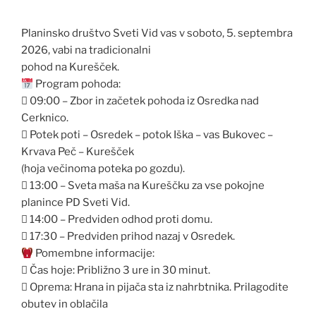
Planinsko društvo Sveti Vid vas v soboto, 5. septembra
2026, vabi na tradicionalni
pohod na Kurešček.
Program pohoda:
 09:00 – Zbor in začetek pohoda iz Osredka nad
Cerknico.
 Potek poti – Osredek – potok Iška – vas Bukovec –
Krvava Peč – Kurešček
(hoja večinoma poteka po gozdu).
 13:00 – Sveta maša na Kureščku za vse pokojne
planince PD Sveti Vid.
 14:00 – Predviden odhod proti domu.
 17:30 – Predviden prihod nazaj v Osredek.
Pomembne informacije:
 Čas hoje: Približno 3 ure in 30 minut.
 Oprema: Hrana in pijača sta iz nahrbtnika. Prilagodite
obutev in oblačila