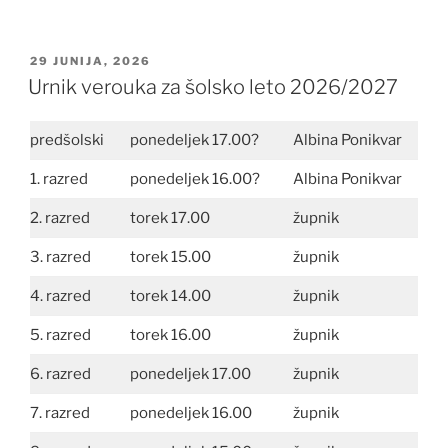
OBJAVLJENO
29 JUNIJA, 2026
DNE
Urnik verouka za šolsko leto 2026/2027
predšolski
ponedeljek 17.00?
Albina Ponikvar
1. razred
ponedeljek 16.00?
Albina Ponikvar
2. razred
torek 17.00
župnik
3. razred
torek 15.00
župnik
4. razred
torek 14.00
župnik
5. razred
torek 16.00
župnik
6. razred
ponedeljek 17.00
župnik
7. razred
ponedeljek 16.00
župnik