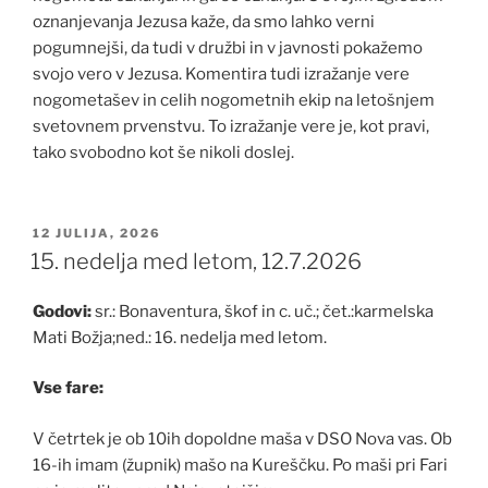
oznanjevanja Jezusa kaže, da smo lahko verni
pogumnejši, da tudi v družbi in v javnosti pokažemo
svojo vero v Jezusa. Komentira tudi izražanje vere
nogometašev in celih nogometnih ekip na letošnjem
svetovnem prvenstvu. To izražanje vere je, kot pravi,
tako svobodno kot še nikoli doslej.
OBJAVLJENO
12 JULIJA, 2026
DNE
15. nedelja med letom, 12.7.2026
Godovi:
sr.: Bonaventura, škof in c. uč.; čet.:karmelska
Mati Božja;ned.: 16. nedelja med letom.
Vse fare:
V četrtek je ob 10ih dopoldne maša v DSO Nova vas. Ob
16-ih imam (župnik) mašo na Kureščku. Po maši pri Fari