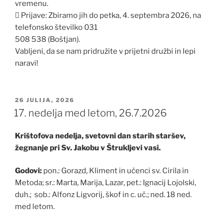
vremenu.
 Prijave: Zbiramo jih do petka, 4. septembra 2026, na
telefonsko številko 031
508 538 (Boštjan).
Vabljeni, da se nam pridružite v prijetni družbi in lepi
naravi!
OBJAVLJENO
26 JULIJA, 2026
DNE
17. nedelja med letom, 26.7.2026
Krištofova nedelja, svetovni dan starih staršev,
žegnanje pri Sv. Jakobu v Štrukljevi vasi.
Godovi:
pon.: Gorazd, Kliment in učenci sv. Cirila in
Metoda; sr.: Marta, Marija, Lazar, pet.: Ignacij Lojolski,
duh.; sob.: Alfonz Ligvorij, škof in c. uč.; ned. 18 ned.
med letom.