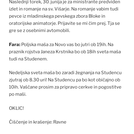
Naslednji torek, 30. junija je za ministrante predviden
izlet in romanje na sv. Višarje. Na romanje vabim tudi
pevce iz mladinskega pevskega zbora Bloke in
oratorijske animatorje. Prijavite se mi čim prej. Tja se
gre se z osebnimi avtomobili.
Fara:
Poljska maša za Novo vas bo jutri ob 19ih. Na
praznik rojstva Janeza Krstnika bo ob 18ih sveta maša
tudi na Studenem.
Nedeljska sveta maša bo zaradi žegnanja na Studencu
zjutraj ob 8.30 uri! Na Studencu pa bo kot običajno ob
10ih. Vaščane prosim za pripravo cerkve in pogostitve
po maši.
OKLIC!
Čiščenje in krašenje: Ravne