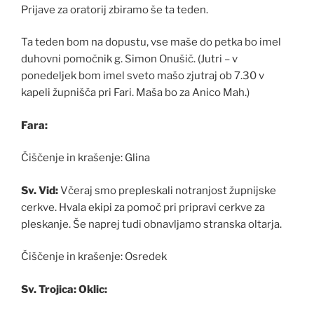
Prijave za oratorij zbiramo še ta teden.
Ta teden bom na dopustu, vse maše do petka bo imel
duhovni pomočnik g. Simon Onušič. (Jutri – v
ponedeljek bom imel sveto mašo zjutraj ob 7.30 v
kapeli župnišča pri Fari. Maša bo za Anico Mah.)
Fara:
Čiščenje in krašenje: Glina
Sv. Vid:
Včeraj smo prepleskali notranjost župnijske
cerkve. Hvala ekipi za pomoč pri pripravi cerkve za
pleskanje. Še naprej tudi obnavljamo stranska oltarja.
Čiščenje in krašenje: Osredek
Sv. Trojica: Oklic: