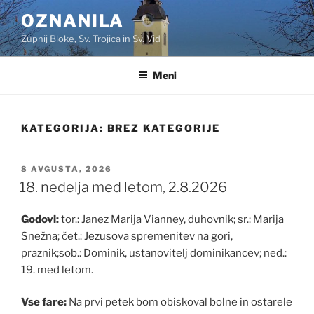
Skoči
OZNANILA
na
Župnij Bloke, Sv. Trojica in Sv. Vid
vsebino
Meni
KATEGORIJA:
BREZ KATEGORIJE
OBJAVLJENO
8 AVGUSTA, 2026
DNE
18. nedelja med letom, 2.8.2026
Godovi:
tor.: Janez Marija Vianney, duhovnik; sr.: Marija
Snežna; čet.: Jezusova spremenitev na gori,
praznik;sob.: Dominik, ustanovitelj dominikancev; ned.:
19. med letom.
Vse fare:
Na prvi petek bom obiskoval bolne in ostarele