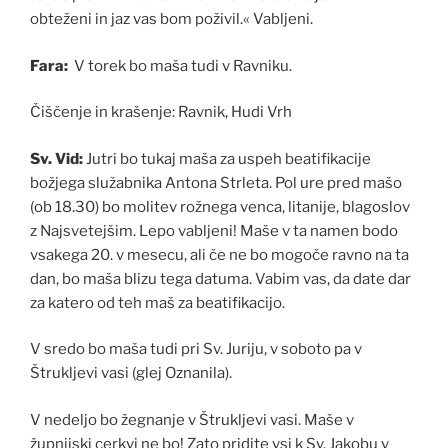
obteženi in jaz vas bom poživil.« Vabljeni.
Fara:
V torek bo maša tudi v Ravniku.
Čiščenje in krašenje: Ravnik, Hudi Vrh
Sv. Vid:
Jutri bo tukaj maša za uspeh beatifikacije
božjega služabnika Antona Strleta. Pol ure pred mašo
(ob 18.30) bo molitev rožnega venca, litanije, blagoslov
z Najsvetejšim. Lepo vabljeni! Maše v ta namen bodo
vsakega 20. v mesecu, ali če ne bo mogoče ravno na ta
dan, bo maša blizu tega datuma. Vabim vas, da date dar
za katero od teh maš za beatifikacijo.
V sredo bo maša tudi pri Sv. Juriju, v soboto pa v
Štrukljevi vasi (glej Oznanila).
V nedeljo bo žegnanje v Štrukljevi vasi. Maše v
župnijski cerkvi ne bo! Zato pridite vsi k Sv. Jakobu v