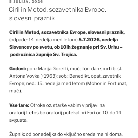
OBJAVLJENO
5 JULIJA, 2026
DNE
Ciril in Metod, sozavetnika Evrope,
slovesni praznik
Ciril in Metod, sozavetnika Evrope, slovesni praznik,
(odpade: 14. nedelja med letom)
5.7.2026, nedelja
Slovencev po svetu, ob 10ih žegnanje pri Sv. Urhu –
podružnica župnije Sv. Trojica.
Godovi:
pon.: Marija Goretti, muč.; tor.: dan smrti b. sl.
Antona Vovka (+1963); sob.: Benedikt, opat, zavetnik
Evrope; ned.: 15. nedelja med letom (Mohor in Fortunat,
muč.).
Vse fare:
Otroke oz. starše vabim v prijavi na
oratorij.Letos bo oratorij potekal pri Fari od 10. do 14.
avgusta.
Župnik: od ponedeljka do vključno srede me ni doma.