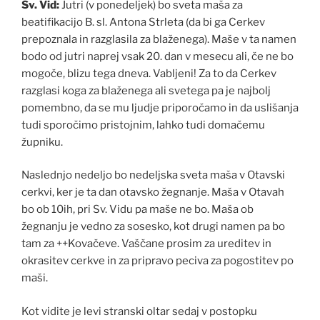
Sv. Vid:
Jutri (v ponedeljek) bo sveta maša za
beatifikacijo B. sl. Antona Strleta (da bi ga Cerkev
prepoznala in razglasila za blaženega). Maše v ta namen
bodo od jutri naprej vsak 20. dan v mesecu ali, če ne bo
mogoče, blizu tega dneva. Vabljeni! Za to da Cerkev
razglasi koga za blaženega ali svetega pa je najbolj
pomembno, da se mu ljudje priporočamo in da uslišanja
tudi sporočimo pristojnim, lahko tudi domačemu
župniku.
Naslednjo nedeljo bo nedeljska sveta maša v Otavski
cerkvi, ker je ta dan otavsko žegnanje. Maša v Otavah
bo ob 10ih, pri Sv. Vidu pa maše ne bo. Maša ob
žegnanju je vedno za sosesko, kot drugi namen pa bo
tam za ++Kovačeve. Vaščane prosim za ureditev in
okrasitev cerkve in za pripravo peciva za pogostitev po
maši.
Kot vidite je levi stranski oltar sedaj v postopku