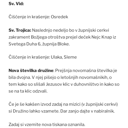
Sv. Vid:
Čiščenje in krašenje: Osredek
Sv. Trojica:
Naslednjo nedeljo bo v župnijski cerkvi
zakrament Božjega otroštva prejel deček Nejc Knap iz
Svetega Duha 6, župnija Bloke.
Čiščenje in krašenje: Ulaka, Sleme
Nova številka družine
: Prejšnja novomašna številka je
bila dvojna. V njej pišejo o letošnjih novomašnikih, o
tem kako so slišali Jezusov klic v duhovništvo in kako so
se na ta klic odzvali.
Če je še kakšen izvod zadaj na mizici (v župnijski cerkvi)
si Družino lahko vzamete. Dar zanjo dajte v nabiralnik.
Zadaj si vzemite nova tiskana oznanila.