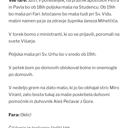
Vse fare:
Jutri, v ponedeljek, na praznik apostolov Petra
in Pavla bo ob 18ih poljska maša na Studencu. Ob 19ih
bo maša pri Fari. Istočasno bo maša tudi pri Sv. Vidu.
mašni namen pa je za zdravje župnika Janeza Mihelčiča.
V torek bomo z ministranti, ki so se prijavili, poromali na
svete Višarje.
Poljska maša pri Sv. Urhu bo v sredo ob 19ih.
V petek bom po domovih obiskoval bolne in onemogle
po domovih.
V nedeljo grem na zlato mašo, ki jo bo obhajal stric Miro
Virant, zato bosta tukaj za maše poskrbela duhovni
pomočnik in duhovnik Aleš Pečavar z Gore.
Fara:
Oklic!