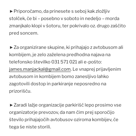
►Priporočamo, da prinesete s seboj kak zložljiv
stolček, če bi – posebno v soboto in nedeljo – morda
zmanjkalo klopi v šotoru, ter pokrivalo oz. drugo zaščito
pred soncem.
►Za organizirane skupine, ki prihajajo z avtobusom ali
kombijem, je zelo zaželena predhodna najava na
telefonsko številko 031 571 021 ali e-pošto:
james.manjackal@gmail.com
. Le vnaprej prijavljenim
avtobusom in kombijem bomo zanesljivo lahko
zagotovili dostop in parkiranje neposredno na
prizorišču.
►Zaradi lažje organizacije parkirišč lepo prosimo vse
organizatorje prevozov, da nam čim prej sporočijo
število prihajajočih avtobusov oziroma kombijev, če
tega še niste storili.