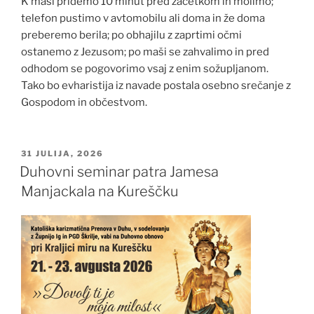
K maši pridemo 10 minut pred začetkom in molimo;
telefon pustimo v avtomobilu ali doma in že doma
preberemo berila; po obhajilu z zaprtimi očmi
ostanemo z Jezusom; po maši se zahvalimo in pred
odhodom se pogovorimo vsaj z enim sožupljanom.
Tako bo evharistija iz navade postala osebno srečanje z
Gospodom in občestvom.
OBJAVLJENO
31 JULIJA, 2026
DNE
Duhovni seminar patra Jamesa
Manjackala na Kureščku