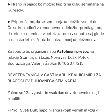
►Hrano in pijačo bo možno kupiti na kraju seminarja na
Kureščku.
►Priporočamo, da se seminarja udeležite vse tri dni.
Če se kdo odloči za enodnevno udeležbo, predlagamo,
da pride na seminar v petek oziroma v soboto, saj glede
na lansko leto kaže, da bo takrat manj udeležencev.
Za soboto bo organiziran bo
Avtobusni prevoz
na
relaciji Stari trg pri Ložu, Nova vas, Loški Potok,
Sodražica ga. Valerija Žabkar (040 207 721).
DEVETDNEVNICA V ČAST MARIJI KRALJICI MIRU ZA
BLAGOSLOV DUHOVNEGA SEMINARJA
Začne se 12. avgusta, in vsak dan devetdnevnice naj bi
zmolili:
– Pridi, Sveti Duh, napolni srca svojih vernih in vžgi v