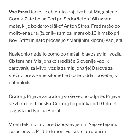
Vse fare:
Danes je obletnica rojstva b. sl. Magdalene
Gornik. Zato bo na Gori pri Sodražici ob 16ih sveta
maša, ki jo bo daroval škof Anton Stres. Pred mašo bo
molitvena ura. (župnik- sam pa imam ob 16ih mašo pri
Novi Štifti in nato procesijo z Marijinim kipom) Vabljeni!
Naslednjo nedeljo bomo po mašah blagoslavljali vozila.
Ob tem nas Misijonsko središče Slovenije vabi k
darovanju za Mivo (vozila za misijonarje) Darove za
srečno prevožene kilometre boste oddali posebej, v
nabiralnik.
Oratorij: Prijave za oratorij so še vedno odprte. Prijave
se zbira elektronsko. Oratorij bo potekal od 10. do 14.
avgusta pri Fari na Blokah.
V četrtek molimo pred izpostavljenim Najsvetejšim.
Jezus pravi: »Pridite k meni vsi ki ste utrujeni in