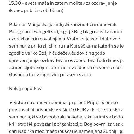
15.30 – sveta maša in zatem molitev za ozdravljenje
(konec približno ob 19. uri)
P. James Manjackal je indijski karizmatični duhovnik.
Poleg daru evangelizacije ga je Bog blagoslovil z darom
ozdravljanja in osvobajanja. Vrsto let je vodil duhovne
seminarje pri Kraljici miru na Kureščku, na katerih se je
zgodilo veliko Božjih čudežev, čudovitih zgodb
spreobrnjenja, ozdravitev in osvoboditev. Tudi danes p.
James kljub svojim letom in invalidnosti še vedno služi
Gospodu in evangelizira po vsem svetu.
Nekaj napotkov
►Vstop na duhovni seminar je prost. Priporočeni so
prostovoljni prispevki v višini 10 EUR za kritje stroškov
seminarja, ki se bo pobirala posebej s katerimi se bodo
krili stroški, povezani z organizacijo. Bog povrni za vsak
dar! Nabirka med mašo (pušca) je namenjena Župniji Ig.