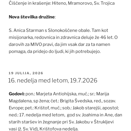
Čiščenje in krašenje: Hiteno, Mramorovo, Sv. Trojica
Nova številka družine
:
S. Anica Starman s Slonokoščene obale. Tam kot
misijonarka, redovnica in zdravnica deluje že 46 let. O
darovih za MIVO pravi, da jim vsak dar za ta namen
pomaga, da pridejo do ljudi, ki jih potrebujejo.
OBJAVLJENO
19 JULIJA, 2026
DNE
16. nedelja med letom, 19.7.2026
Godovi:
pon.: Marjeta Antiohijska, muč.; sr.: Marija
Magdalena, sp žena; čet.: Brigita Švedska, red., sozav.
Evrope; pet.: Krištof, muč.; sob.: Jakob starejši, apostol;
ned.: 17. nedelja med letom, god sv. Joahima in Ane, dan
starih staršev in žegnanje pri Sv. Jakobu v Štrukljevi
vasi (ž. Sv. Vid), Krištofova nedelja.