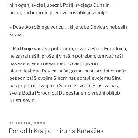
njih ogenj svoje ljubezni. Pošlji svojega Duha in
prerojeni bomo, in prenovil boš obličje zemlje.
– Desetko rožnega venca: … ki je tebe Devica v nebesih
kronal.
– Pod tvoje varstvo pribežimo, o sveta Božja Porodnica,
ne zavrzi naših prošenj v naših potrebah, temveč reši
nas vselej vseh nevarnosti, o častitljiva in
blagoslovljena Devica, naša gospa, naša srednica, naša
besednica! S svojim Sinom nas spravi, svojemu Sinu
nas priporoči, svojemu Sinu nas izroči! Prosi za nas,
sveta Božja Porodnica! Da postanemo vredni obljub
Kristusovih.
OBJAVLJENO
31 JULIJA, 2026
DNE
Pohod h Kraljici miru na Kurešček