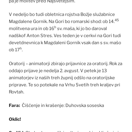
pa je molitev pred Najsvetejšim.
V nedeljo bo tudi obletnica rojstva Božje služabnice
45
Magdalene Gornik. Na Gori bo romarski shod: ob 14.
h
molitvena ura in ob 16
sv. maša, ki jo bo daroval
nadškof Anton Stres. Ves teden je v cerkvi na Gori tudi
devetdnevnica k Magdaleni Gornik vsak dan s sv. mašo
h
ob 17
.
Oratorij – animatorji zbirajo prijavnice za oratorij. Rok za
oddajo prijave je nedelja 2. avgust. V petek je 13
animatorjev iz naših treh župnij odšlo na oratorijske
priprave. Te so potekale na Vrhu Svetih treh kraljev pri
Rovtah.
Fara:
Čiščenje in krašenje: Duhovska soseska
Oklic!