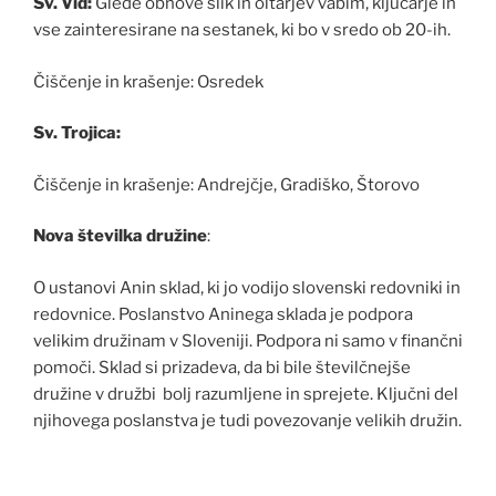
Sv. Vid:
Glede obnove slik in oltarjev vabim, ključarje in
vse zainteresirane na sestanek, ki bo v sredo ob 20-ih.
Čiščenje in krašenje: Osredek
Sv. Trojica:
Čiščenje in krašenje: Andrejčje, Gradiško, Štorovo
Nova številka družine
:
O ustanovi Anin sklad, ki jo vodijo slovenski redovniki in
redovnice. Poslanstvo Aninega sklada je podpora
velikim družinam v Sloveniji. Podpora ni samo v finančni
pomoči. Sklad si prizadeva, da bi bile številčnejše
družine v družbi bolj razumljene in sprejete. Ključni del
njihovega poslanstva je tudi povezovanje velikih družin.