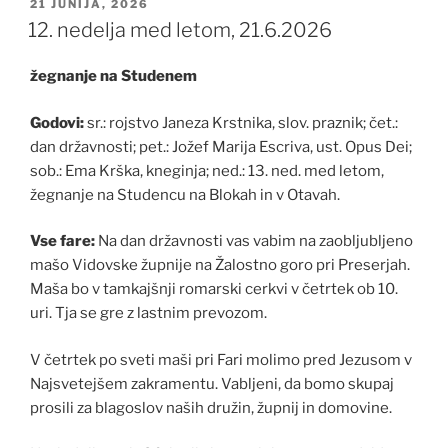
OBJAVLJENO
21 JUNIJA, 2026
DNE
12. nedelja med letom, 21.6.2026
žegnanje na Studenem
Godovi:
sr.: rojstvo Janeza Krstnika, slov. praznik; čet.:
dan državnosti; pet.: Jožef Marija Escriva, ust. Opus Dei;
sob.: Ema Krška, kneginja; ned.: 13. ned. med letom,
žegnanje na Studencu na Blokah in v Otavah.
Vse fare:
Na dan državnosti vas vabim na zaobljubljeno
mašo Vidovske župnije na Žalostno goro pri Preserjah.
Maša bo v tamkajšnji romarski cerkvi v četrtek ob 10.
uri. Tja se gre z lastnim prevozom.
V četrtek po sveti maši pri Fari molimo pred Jezusom v
Najsvetejšem zakramentu. Vabljeni, da bomo skupaj
prosili za blagoslov naših družin, župnij in domovine.