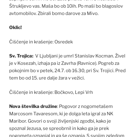
Štrukljevo vas. Maša bo ob 10ih. Po maši bo blagoslov
avtomobilov. Zbirali bomo darove za Mivo.
Oklic!
Čiščenje in krašenje: Osredek
Sv. Trojica:
V Ljubljani je umrl Stanislav Kocman. Živel
je v Kosezah, izhaja pa iz Zavrha (Ravnice). Pogreb za
pokojnim bo v petek, 24.7. ob 16.30, pri Sv. Trojici. Pred
tem bo od 15. ure dalje žara v vežici.
Čiščenje in krašenje: Bočkovo, Lepi Vrh
Nova številka družine
: Pogovor z nogometašem
Marcosom Tavaresom, ki je dolga leta igral za NK
Maribor. Govori o svoji življenjski zgodbi, kako je
spoznal Jezusa, se spreobrnil in kako ga je prek
nogometa oznanjal in ga še oznanja. S svojim zgledom