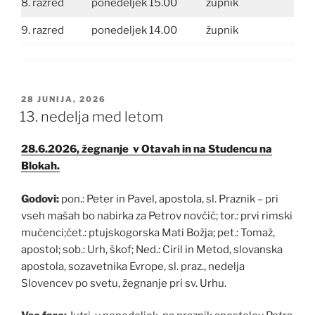
8. razred
ponedeljek 15.00
župnik
9. razred
ponedeljek 14.00
župnik
OBJAVLJENO
28 JUNIJA, 2026
DNE
13. nedelja med letom
28.6.2026, žegnanje v Otavah in na Studencu na
Blokah.
Godovi:
pon.: Peter in Pavel, apostola, sl. Praznik – pri
vseh mašah bo nabirka za Petrov novčič; tor.: prvi rimski
mučenci;čet.: ptujskogorska Mati Božja; pet.: Tomaž,
apostol; sob.: Urh, škof; Ned.: Ciril in Metod, slovanska
apostola, sozavetnika Evrope, sl. praz., nedelja
Slovencev po svetu, žegnanje pri sv. Urhu.