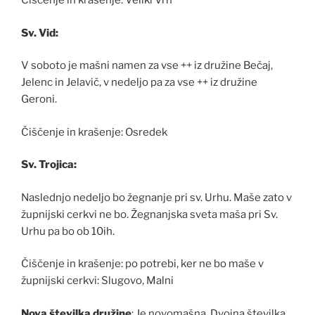
Čiščenje in krašenje: Veliki Vrh
Sv. Vid:
V soboto je mašni namen za vse ++ iz družine Bečaj,
Jelenc in Jelavič, v nedeljo pa za vse ++ iz družine
Geroni.
Čiščenje in krašenje: Osredek
Sv. Trojica:
Naslednjo nedeljo bo žegnanje pri sv. Urhu. Maše zato v
župnijski cerkvi ne bo. Žegnanjska sveta maša pri Sv.
Urhu pa bo ob 10ih.
Čiščenje in krašenje: po potrebi, ker ne bo maše v
župnijski cerkvi: Slugovo, Malni
Nova številka družine
: Je novomašna. Dvojna številka.