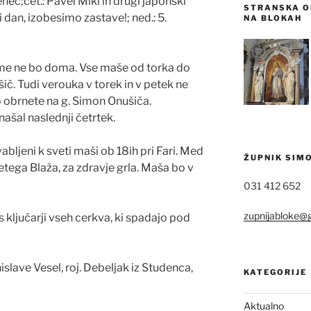
enec;čet.: Pavel Miki in drugi japonski
STRANSKA OL
 dan, izobesimo zastave!; ned.: 5.
NA BLOKAH
me ne bo doma. Vse maše od torka do
č. Tudi verouka v torek in v petek ne
 obrnete na g. Simon Onušiča.
šal naslednji četrtek.
abljeni k sveti maši ob 18ih pri Fari. Med
ŽUPNIK SIM
tega Blaža, za zdravje grla. Maša bo v
031 412 652
zupnijabloke@
s ključarji vseh cerkva, ki spadajo pod
islave Vesel, roj. Debeljak iz Studenca,
KATEGORIJE
Aktualno