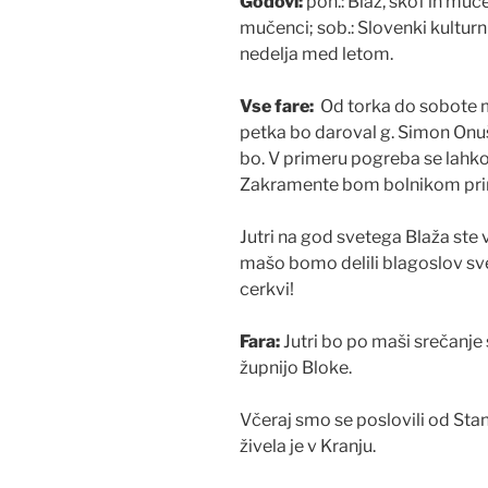
Godovi:
pon.: Blaž, škof in muč
mučenci; sob.: Slovenki kulturni
nedelja med letom.
Vse fare:
Od torka do sobote 
petka bo daroval g. Simon Onuši
bo. V primeru pogreba se lahko
Zakramente bom bolnikom prina
Jutri na god svetega Blaža ste v
mašo bomo delili blagoslov sve
cerkvi!
Fara:
Jutri bo po maši srečanje 
župnijo Bloke.
Včeraj smo se poslovili od Stan
živela je v Kranju.