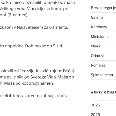
ako kot piše v oznanilih, ampak bo maša
Brez kategorije
 Velikega Vrha. V nedeljo se bomo pri
obl. (2. namen)
Galerija
Kateheza
 Jezusom v Najsvetejšem zakramentu.
Ministranti
to dopoldne. Dobimo se ob 9. uri.
Mladi
Odmevi
Romanja
lovili od Terezije Jelavič, rojene Bečaj.
Spletna stran
doma pa je bila od Svetega Vida. Maša ob
8ih. Maša bo kot drugi namen.
ARHIV OZNA
eleli iti letos k prvemu obhajilu, bo v
2026
2025