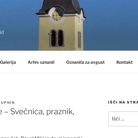
id
Galerija
Arhiv oznanil
Oznanila za avgust
Kontakt
IŠČI NA STR
ZUPNIK
 – Svečnica, praznik,
Išči: