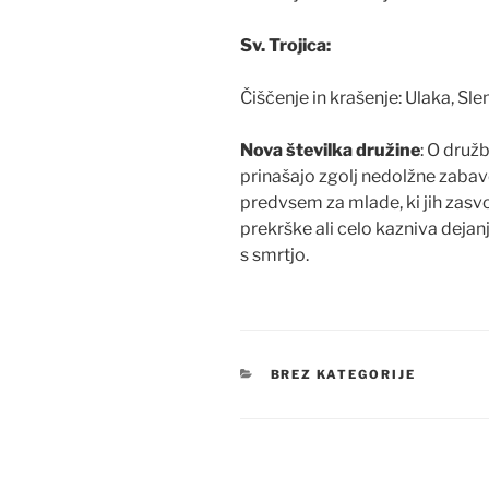
Sv. Trojica:
Čiščenje in krašenje: Ulaka, Sl
Nova številka družine
: O druž
prinašajo zgolj nedolžne zabav
predvsem za mlade, ki jih zasvo
prekrške ali celo kazniva dejanj
s smrtjo.
KATEGORIJE
BREZ KATEGORIJE