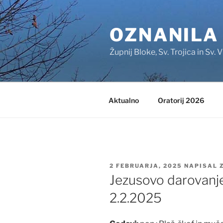
Skoči
na
OZNANILA
vsebino
Župnij Bloke, Sv. Trojica in Sv. V
Aktualno
Oratorij 2026
OBJAVLJENO
2 FEBRUARJA, 2025
NAPISAL
DNE
Jezusovo darovanje
2.2.2025