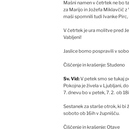
Mašni namen v četrtek ne bo t
za Marijo in Jožefa Miklavčič z
maši spomnili tudi Ivanke Pirc, 
V četrtek je ura molitve pred
Vabljeni!
Jaslice bomo pospravili v sobo
Čiščenje in krašenje: Studeno
Sv. Vid:
V petek smo se tukaj pos
Pokojna je živela v Ljubljani, 
7. dnevu bo v petek, 7. 2. ob 1
Sestanek za starše otrok, ki bi ž
soboto ob 16ih v župnišču.
Čiščenje in krašenje: Otave