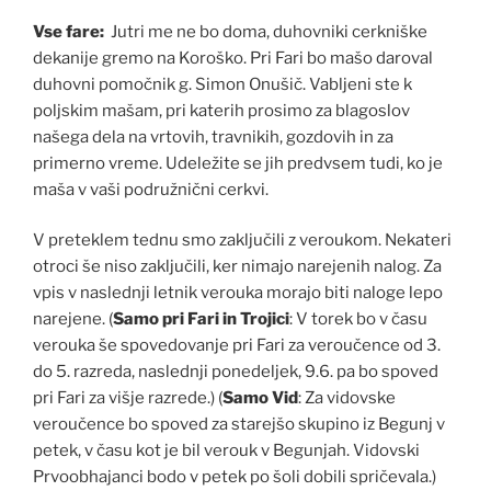
Vse fare:
Jutri me ne bo doma, duhovniki cerkniške
dekanije gremo na Koroško. Pri Fari bo mašo daroval
duhovni pomočnik g. Simon Onušič. Vabljeni ste k
poljskim mašam, pri katerih prosimo za blagoslov
našega dela na vrtovih, travnikih, gozdovih in za
primerno vreme. Udeležite se jih predvsem tudi, ko je
maša v vaši podružnični cerkvi.
V preteklem tednu smo zaključili z veroukom. Nekateri
otroci še niso zaključili, ker nimajo narejenih nalog. Za
vpis v naslednji letnik verouka morajo biti naloge lepo
narejene. (
Samo pri Fari in Trojici
: V torek bo v času
verouka še spovedovanje pri Fari za veroučence od 3.
do 5. razreda, naslednji ponedeljek, 9.6. pa bo spoved
pri Fari za višje razrede.) (
Samo Vid
: Za vidovske
veroučence bo spoved za starejšo skupino iz Begunj v
petek, v času kot je bil verouk v Begunjah. Vidovski
Prvoobhajanci bodo v petek po šoli dobili spričevala.)