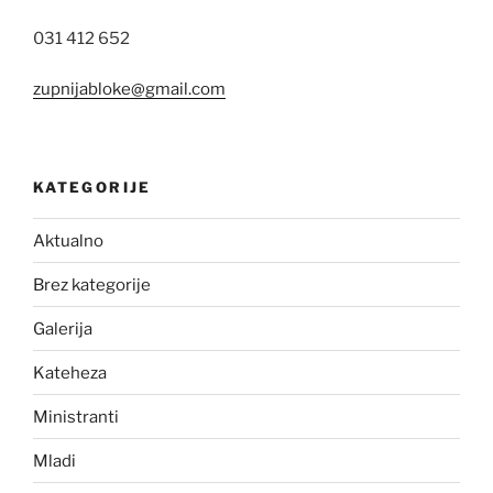
031 412 652
zupnijabloke@gmail.com
KATEGORIJE
Aktualno
Brez kategorije
Galerija
Kateheza
Ministranti
Mladi