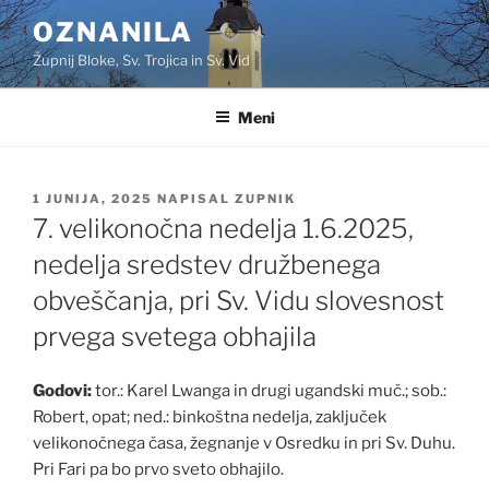
Skoči
OZNANILA
na
Župnij Bloke, Sv. Trojica in Sv. Vid
vsebino
Meni
OBJAVLJENO
1 JUNIJA, 2025
NAPISAL
ZUPNIK
DNE
7. velikonočna nedelja 1.6.2025,
nedelja sredstev družbenega
obveščanja, pri Sv. Vidu slovesnost
prvega svetega obhajila
Godovi:
tor.: Karel Lwanga in drugi ugandski muč.; sob.:
Robert, opat; ned.: binkoštna nedelja, zaključek
velikonočnega časa, žegnanje v Osredku in pri Sv. Duhu.
Pri Fari pa bo prvo sveto obhajilo.