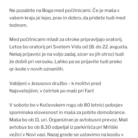
Ne pozabite na Boga med počitnicami. Če je maša v
vašem kraju je lepo, prav in dobro, da pridete tudi med
tednom.
Med počitnicami mladi za otroke pripravljajo oratorij.
Letos bo oratorij pri Svetem Vidu od 18. do 22. avgusta.
Nekaj prijavnic je na voljo zadaj, sicer so jih otroci tudi
že dobili pri verouku. Lahko pa se prijavite tudi preko
qr-kode v novih oznanilih.
Vabljeni v Jezusovo družbo – k molitvi pred
Najsvetejšim, v četrtek po maši pri Fari!
V soboto bo v Kočevskem rogu ob 80 letnici pobojev
spominska slovesnost in maša za pobite domobrance.
Maša bo ob 11. uri. Organiziran je avtobusni prevoz. Mali
avtobus bo ob 8.30 odpeljal iz parkirišča pri Mrliški
vežici v Novi vasi. Nazaj grede se ustavimo na kosilu v