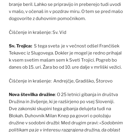
branje beril. Lahko se pripravijo in preberejo tudi uvodi
v mašo, v očenaš in v pozdrav miru. O tem se pred mašo
dogovorite z duhovnim pomočnikom.
Čiščenje in krašenje: Sv. Vid
Sv. Trojica:
S tega sveta je v večnost odšel Frančišek
Tekavec iz Slugovega. Dokler je mogel je redno prihajal
k vsem svetim mašam sem k Sveti Trojici. Pogreb bo
danes ob 15. uri. Žara bo od 10. ure dalje v mrliški vežici.
Čiščenje in krašenje: Andrejčje, Gradiško, Štorovo
Nova številka družine
: O 25 letnici gibanja in društva
Družina in življenje, ki je razširjeno po vsej Sloveniji.
Dve zakonski skupini tega gibanja delujeta tudi na
Blokah. Duhovnik Milan Knep pa govori o položaju
družine v sodobni družbi: Med drugim pravi:
»Sodobnim
politikam pa je v interesu razgrajena družina, da oblast