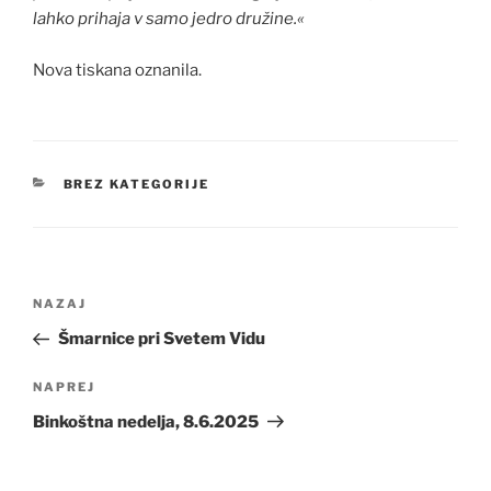
lahko prihaja v samo jedro družine.«
Nova tiskana oznanila.
KATEGORIJE
BREZ KATEGORIJE
Navigacija
Prejšnji
NAZAJ
prispevka
prispevek
Šmarnice pri Svetem Vidu
Naslednji
NAPREJ
prispevek
Binkoštna nedelja, 8.6.2025