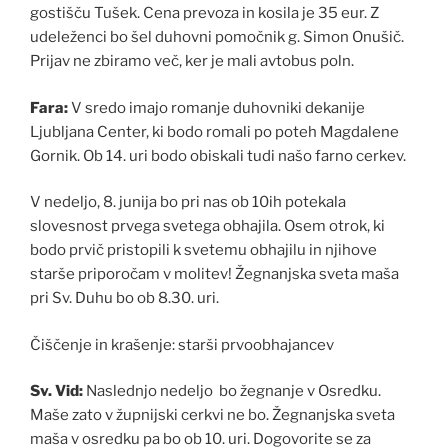
gostišču Tušek. Cena prevoza in kosila je 35 eur. Z
udeleženci bo šel duhovni pomočnik g. Simon Onušič.
Prijav ne zbiramo več, ker je mali avtobus poln.
Fara:
V sredo imajo romanje duhovniki dekanije
Ljubljana Center, ki bodo romali po poteh Magdalene
Gornik. Ob 14. uri bodo obiskali tudi našo farno cerkev.
V nedeljo, 8. junija bo pri nas ob 10ih potekala
slovesnost prvega svetega obhajila. Osem otrok, ki
bodo prvič pristopili k svetemu obhajilu in njihove
starše priporočam v molitev! Žegnanjska sveta maša
pri Sv. Duhu bo ob 8.30. uri.
Čiščenje in krašenje: starši prvoobhajancev
Sv. Vid:
Naslednjo nedeljo bo žegnanje v Osredku.
Maše zato v župnijski cerkvi ne bo. Žegnanjska sveta
maša v osredku pa bo ob 10. uri. Dogovorite se za