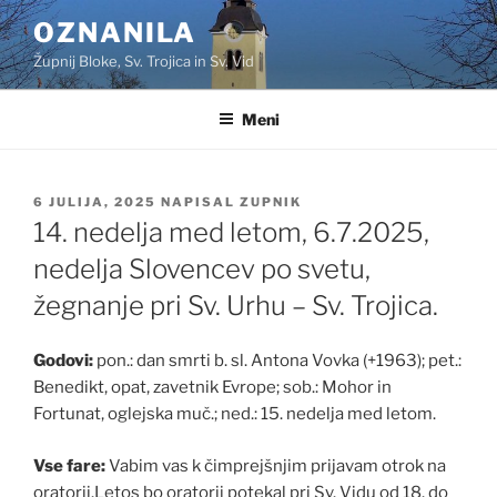
Skoči
OZNANILA
na
Župnij Bloke, Sv. Trojica in Sv. Vid
vsebino
Meni
OBJAVLJENO
6 JULIJA, 2025
NAPISAL
ZUPNIK
DNE
14. nedelja med letom, 6.7.2025,
nedelja Slovencev po svetu,
žegnanje pri Sv. Urhu – Sv. Trojica.
Godovi:
pon.: dan smrti b. sl. Antona Vovka (+1963); pet.:
Benedikt, opat, zavetnik Evrope; sob.: Mohor in
Fortunat, oglejska muč.; ned.: 15. nedelja med letom.
Vse fare:
Vabim vas k čimprejšnjim prijavam otrok na
oratorij.Letos bo oratorij potekal pri Sv. Vidu od 18. do