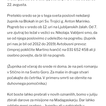
22. avgusta.
Preteklo sredo se je s tega sveta poslovil nekdanji
župnik na Blokah in pri Sv. Trojici g. Anton Marinko.
Pogreb bo v sredo ob 12. uri na Ljubljanskih žalah. Od 7.
ure zjutraj bo ležal v vežici sv. Nikolaja. Vabljeni smo, da
se od njega poslovimo z udeležbo na pogrebu. (župnik
pri nas je bil od 2012 do 2019) Avtobusni prevoz:
čimprej pokličite Martino Ivančič na 031 652 458 ali ji
osebno povejte, da bi šli na pogreb.
(Župnika od včeraj do srede ni doma. Je na peš romanju
v Stično in na Sveto Goro. Za maše in druge stvari
počakajte do četrtka. V primeru smrti se obrnite na
duhovnega pomočnika.)
Kot boste lahko prebrali v novih oznanilih, bomo v juliju
zbirali darove za misijone na Madagaskarju. Dar lahko
oddate meni osebno – župniku ali v nabiralnik v