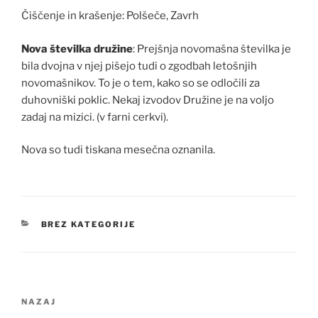
Čiščenje in krašenje: Polšeče, Zavrh
Nova številka družine
: Prejšnja novomašna številka je
bila dvojna v njej pišejo tudi o zgodbah letošnjih
novomašnikov. To je o tem, kako so se odločili za
duhovniški poklic. Nekaj izvodov Družine je na voljo
zadaj na mizici. (v farni cerkvi).
Nova so tudi tiskana mesečna oznanila.
KATEGORIJE
BREZ KATEGORIJE
Navigacija
Prejšnji
NAZAJ
prispevka