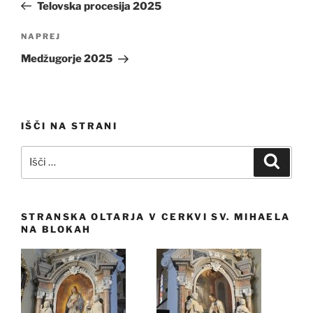
prispevek
Telovska procesija 2025
Naslednji
NAPREJ
prispevek
Medžugorje 2025
IŠČI NA STRANI
Išči:
Iskanj
STRANSKA OLTARJA V CERKVI SV. MIHAELA
NA BLOKAH