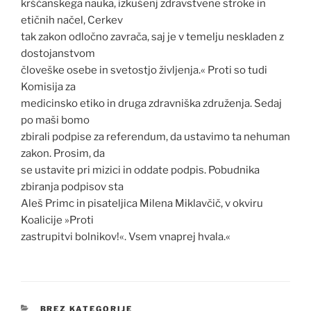
krščanskega nauka, izkušenj zdravstvene stroke in
etičnih načel, Cerkev
tak zakon odločno zavrača, saj je v temelju neskladen z
dostojanstvom
človeške osebe in svetostjo življenja.« Proti so tudi
Komisija za
medicinsko etiko in druga zdravniška združenja. Sedaj
po maši bomo
zbirali podpise za referendum, da ustavimo ta nehuman
zakon. Prosim, da
se ustavite pri mizici in oddate podpis. Pobudnika
zbiranja podpisov sta
Aleš Primc in pisateljica Milena Miklavčič, v okviru
Koalicije »Proti
zastrupitvi bolnikov!«. Vsem vnaprej hvala.«
KATEGORIJE
BREZ KATEGORIJE