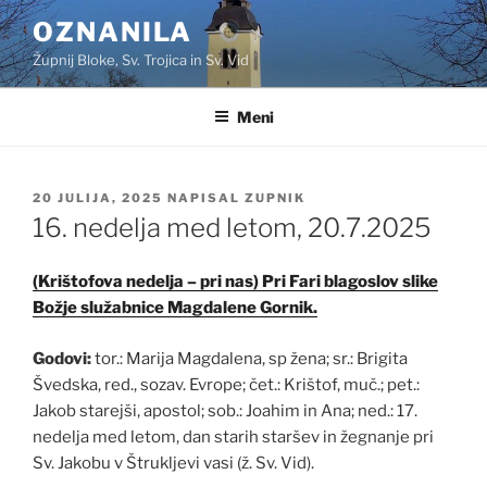
Skoči
OZNANILA
na
Župnij Bloke, Sv. Trojica in Sv. Vid
vsebino
Meni
OBJAVLJENO
20 JULIJA, 2025
NAPISAL
ZUPNIK
DNE
16. nedelja med letom, 20.7.2025
(Krištofova nedelja – pri nas) Pri Fari blagoslov slike
Božje služabnice Magdalene Gornik.
Godovi:
tor.: Marija Magdalena, sp žena; sr.: Brigita
Švedska, red., sozav. Evrope; čet.: Krištof, muč.; pet.:
Jakob starejši, apostol; sob.: Joahim in Ana; ned.: 17.
nedelja med letom, dan starih staršev in žegnanje pri
Sv. Jakobu v Štrukljevi vasi (ž. Sv. Vid).