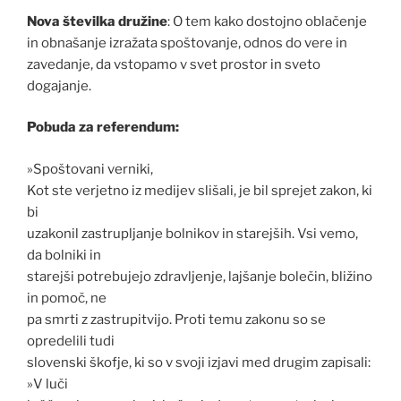
Nova številka družine
: O tem kako dostojno oblačenje
in obnašanje izražata spoštovanje, odnos do vere in
zavedanje, da vstopamo v svet prostor in sveto
dogajanje.
Pobuda za referendum:
»Spoštovani verniki,
Kot ste verjetno iz medijev slišali, je bil sprejet zakon, ki
bi
uzakonil zastrupljanje bolnikov in starejših. Vsi vemo,
da bolniki in
starejši potrebujejo zdravljenje, lajšanje bolečin, bližino
in pomoč, ne
pa smrti z zastrupitvijo. Proti temu zakonu so se
opredelili tudi
slovenski škofje, ki so v svoji izjavi med drugim zapisali:
»V luči