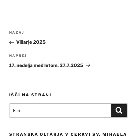
Navigacija
Prejšnji
NAZAJ
prispevka
prispevek
Višarje 2025
Naslednji
NAPREJ
prispevek
17. nedelja med letom, 27.7.2025
IŠČI NA STRANI
Išči:
Iskanj
STRANSKA OLTARJA V CERKVI SV. MIHAELA