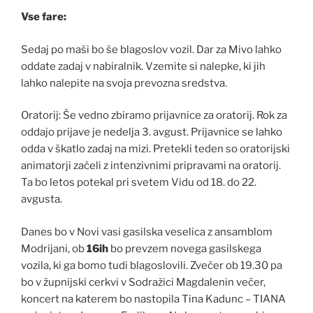
Vse fare:
Sedaj po maši bo še blagoslov vozil. Dar za Mivo lahko
oddate zadaj v nabiralnik. Vzemite si nalepke, ki jih
lahko nalepite na svoja prevozna sredstva.
Oratorij: Še vedno zbiramo prijavnice za oratorij. Rok za
oddajo prijave je nedelja 3. avgust. Prijavnice se lahko
odda v škatlo zadaj na mizi. Pretekli teden so oratorijski
animatorji začeli z intenzivnimi pripravami na oratorij.
Ta bo letos potekal pri svetem Vidu od 18. do 22.
avgusta.
Danes bo v Novi vasi gasilska veselica z ansamblom
Modrijani, ob
16ih
bo prevzem novega gasilskega
vozila, ki ga bomo tudi blagoslovili. Zvečer ob 19.30 pa
bo v župnijski cerkvi v Sodražici Magdalenin večer,
koncert na katerem bo nastopila Tina Kadunc – TIANA