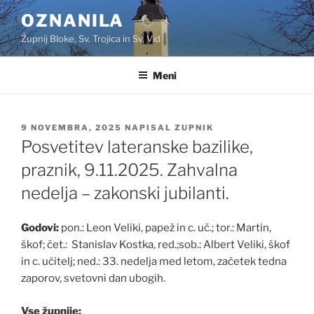
Skoči
OZNANILA
na
Župnij Bloke, Sv. Trojica in Sv. Vid
vsebino
Meni
OBJAVLJENO
9 NOVEMBRA, 2025
NAPISAL
ZUPNIK
DNE
Posvetitev lateranske bazilike,
praznik, 9.11.2025. Zahvalna
nedelja – zakonski jubilanti.
Godovi:
pon.: Leon Veliki, papež in c. uč.; tor.: Martin,
škof; čet.: Stanislav Kostka, red.;sob.: Albert Veliki, škof
in c. učitelj; ned.: 33. nedelja med letom, začetek tedna
zaporov, svetovni dan ubogih.
Vse župnije: