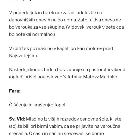
V ponedeljek in torek me zaradi udeležbe na
duhovniških dnevih ne bo doma. Zato ta dva dneva ne
bo verouka za vse skupine. (Vidovski verouk v petek pa
bo potekal normalno.)
V četrtek po maši bo v kapeli pri Fari molitev pred
Najsvetejšim.
Naslednji konec tedna bo v župnije na pastoralni vikend
(ogled) prišel bogoslovec 3. letnika Matevž Marinko.
Fara:
Čiščenje in krašenje: Topol
Sv. Vid:
Mladino iz višjih razredov osnovne šole, ki ste
(so) že bili pri birmi vabim, da se prijavite na veroučna
srečanja. O času in načinu srečevanj se bomo