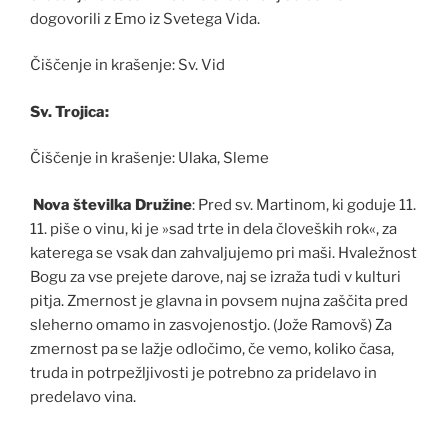
dogovorili z Emo iz Svetega Vida.
Čiščenje in krašenje: Sv. Vid
Sv. Trojica:
Čiščenje in krašenje: Ulaka, Sleme
Nova številka Družine
: Pred sv. Martinom, ki goduje 11.
11. piše o vinu, ki je »sad trte in dela človeških rok«, za
katerega se vsak dan zahvaljujemo pri maši. Hvaležnost
Bogu za vse prejete darove, naj se izraža tudi v kulturi
pitja. Zmernost je glavna in povsem nujna zaščita pred
sleherno omamo in zasvojenostjo. (Jože Ramovš) Za
zmernost pa se lažje odločimo, če vemo, koliko časa,
truda in potrpežljivosti je potrebno za pridelavo in
predelavo vina.