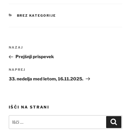
KATEGORIJE
BREZ KATEGORIJE
Navigacija
Prejšnji
NAZAJ
prispevka
prispevek
Prejšnji prispevek
Naslednji
NAPREJ
prispevek
33. nedelja med letom, 16.11.2025.
IŠČI NA STRANI
Išči:
Iskanj