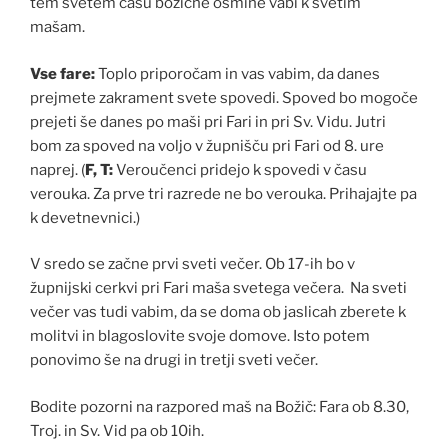
tem svetem času božične osmine vabi k svetim
mašam.
Vse fare:
Toplo priporočam in vas vabim, da danes
prejmete zakrament svete spovedi. Spoved bo mogoče
prejeti še danes po maši pri Fari in pri Sv. Vidu. Jutri
bom za spoved na voljo v župnišču pri Fari od 8. ure
naprej. (
F, T:
Veroučenci pridejo k spovedi v času
verouka. Za prve tri razrede ne bo verouka. Prihajajte pa
k devetnevnici.)
V sredo se začne prvi sveti večer. Ob 17-ih bo v
župnijski cerkvi pri Fari maša svetega večera. Na sveti
večer vas tudi vabim, da se doma ob jaslicah zberete k
molitvi in blagoslovite svoje domove. Isto potem
ponovimo še na drugi in tretji sveti večer.
Bodite pozorni na razpored maš na Božič: Fara ob 8.30,
Troj. in Sv. Vid pa ob 10ih.