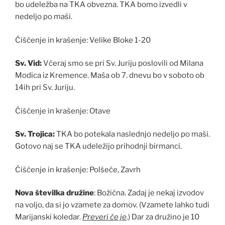
bo udeležba na TKA obvezna. TKA bomo izvedli v
nedeljo po maši.
Čiščenje in krašenje: Velike Bloke 1-20
Sv. Vid:
Včeraj smo se pri Sv. Juriju poslovili od Milana
Modica iz Kremence. Maša ob 7. dnevu bo v soboto ob
14ih pri Sv. Juriju.
Čiščenje in krašenje: Otave
Sv. Trojica:
TKA bo potekala naslednjo nedeljo po maši.
Gotovo naj se TKA udeležijo prihodnji birmanci.
Čiščenje in krašenje: Polšeče, Zavrh
Nova številka družine
: Božična. Zadaj je nekaj izvodov
na voljo, da si jo vzamete za domov. (Vzamete lahko tudi
Marijanski koledar.
Preveri če je
.) Dar za družino je 10