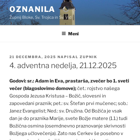
Skoči
OZNANILA
na
Župnij Bloke, Sv. Trojica in Sv. Vid
vsebino
Meni
OBJAVLJENO
21 DECEMBRA, 2025
NAPISAL
ZUPNIK
DNE
4. adventna nedelja, 21.12.2025
Godovi: sr.: Adam in Eva, prastarša, zvečer bo 1. sveti
večer (blagoslovimo domove);
čet.: rojstvo našega
Gospoda Jezusa Kristusa – Božič, slovesni in
zapovedani praznik; pet.: sv. Štefan prvi mučenec; sob.:
Janez Evangelist; Ned.: sv. Družina. Od Božiča je vsak
dan je do praznika Marije, svete Božje matere (1.1.) tudi
Božična osmina (osemdnevno praznovanje skrivnosti
Božjega učlovečenja). Zato nas Cerkev še posebno v