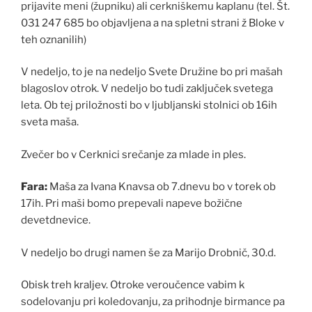
prijavite meni (župniku) ali cerkniškemu kaplanu (tel. Št.
031 247 685 bo objavljena a na spletni strani ž Bloke v
teh oznanilih)
V nedeljo, to je na nedeljo Svete Družine bo pri mašah
blagoslov otrok. V nedeljo bo tudi zaključek svetega
leta. Ob tej priložnosti bo v ljubljanski stolnici ob 16ih
sveta maša.
Zvečer bo v Cerknici srečanje za mlade in ples.
Fara:
Maša za Ivana Knavsa ob 7.dnevu bo v torek ob
17ih. Pri maši bomo prepevali napeve božične
devetdnevice.
V nedeljo bo drugi namen še za Marijo Drobnič, 30.d.
Obisk treh kraljev. Otroke veroučence vabim k
sodelovanju pri koledovanju, za prihodnje birmance pa