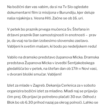
Na božični dan vas vabim, da si na Tv Slo ogledate
dokumentarni film iz misijona v Burundiju, kjer deluje
naša rojakinja s. Vesna Hiti. Začne se ob 16. uri.
V petek bo praznik prvega mučenca Sv. Štefana in
državni praznik Dan samostojnosti in enotnosti – prav
je, da vsaj na ta dan izobesimo slovensko zastavo.
Vabljeni k svetim mašam, ki bodo po nedeljskem redu!
Vabilo na dramsko predstavo županova Micka. Dramska
predstava Županova Micka v izvedbi Šentjakobskega
gledališča bo v petek, na štefan dan ob 17ih v Novi vasi,
v dvorani bloški smučar. Vabljeni!
Izlet za mlade v Zagreb. Dekanija Cerknica za v soboto
organizira božični izlet za mladino. Mladi naj se prijavijo
čim prej. Ob prijavi je potrebno plačati 30 eur. Odhod z
Blok bo ob 6.30 prihod nazaj pa okrog polnoči. Lahko se