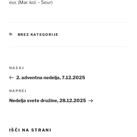
eur. (Mar. kol. – 5eur)
KATEGORIJE
BREZ KATEGORIJE
Navigacija
Prejšnji
NAZAJ
prispevka
prispevek
2. adventna nedelja, 7.12.2025
Naslednji
NAPREJ
prispevek
Nedelja svete družine, 28.12.2025
IŠČI NA STRANI