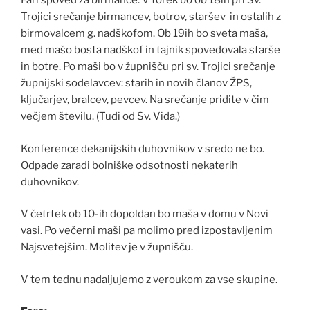
Fari spoved za birmance. V torek bo ob 18ih pri Sv.
Trojici srečanje birmancev, botrov, staršev in ostalih z
birmovalcem g. nadškofom. Ob 19ih bo sveta maša,
med mašo bosta nadškof in tajnik spovedovala starše
in botre. Po maši bo v župnišču pri sv. Trojici srečanje
župnijski sodelavcev: starih in novih članov ŽPS,
ključarjev, bralcev, pevcev. Na srečanje pridite v čim
večjem številu. (Tudi od Sv. Vida.)
Konference dekanijskih duhovnikov v sredo ne bo.
Odpade zaradi bolniške odsotnosti nekaterih
duhovnikov.
V četrtek ob 10-ih dopoldan bo maša v domu v Novi
vasi. Po večerni maši pa molimo pred izpostavljenim
Najsvetejšim. Molitev je v župnišču.
V tem tednu nadaljujemo z veroukom za vse skupine.