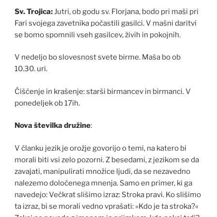
Sv. Trojica:
Jutri, ob godu sv. Florjana, bodo pri maši pri
Fari svojega zavetnika počastili gasilci. V mašni daritvi
se bomo spomnili vseh gasilcev, živih in pokojnih.
V nedeljo bo slovesnost svete birme. Maša bo ob
10.30. uri.
Čiščenje in krašenje: starši birmancev in birmanci. V
ponedeljek ob 17ih.
Nova številka družine
:
V članku jezik je orožje govorijo o temi, na katero bi
morali biti vsi zelo pozorni. Z besedami, z jezikom se da
zavajati, manipulirati množice ljudi, da se nezavedno
nalezemo določenega mnenja. Samo en primer, ki ga
navedejo: Večkrat slišimo izraz: Stroka pravi. Ko slišimo
ta izraz, bi se morali vedno vprašati: »Kdo je ta stroka?«