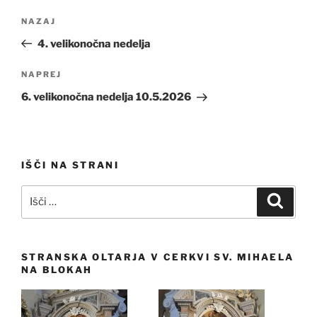
Navigacija
Prejšnji
NAZAJ
prispevka
prispevek
4. velikonočna nedelja
Naslednji
NAPREJ
prispevek
6. velikonočna nedelja 10.5.2026
IŠČI NA STRANI
Išči:
Iskanj
STRANSKA OLTARJA V CERKVI SV. MIHAELA
NA BLOKAH