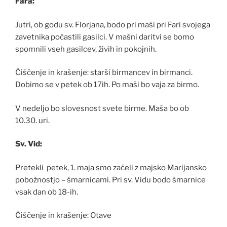
Fara:
Jutri, ob godu sv. Florjana, bodo pri maši pri Fari svojega
zavetnika počastili gasilci. V mašni daritvi se bomo
spomnili vseh gasilcev, živih in pokojnih.
Čiščenje in krašenje: starši birmancev in birmanci.
Dobimo se v petek ob 17ih. Po maši bo vaja za birmo.
V nedeljo bo slovesnost svete birme. Maša bo ob
10.30. uri.
Sv. Vid:
Pretekli petek, 1. maja smo začeli z majsko Marijansko
pobožnostjo – šmarnicami. Pri sv. Vidu bodo šmarnice
vsak dan ob 18-ih.
Čiščenje in krašenje: Otave