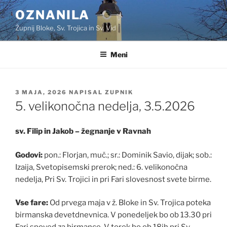
Skoči
OZNANILA
na
Župnij Bloke, Sv. Trojica in Sv. Vid
vsebino
Meni
OBJAVLJENO
3 MAJA, 2026
NAPISAL
ZUPNIK
DNE
5. velikonočna nedelja, 3.5.2026
sv. Filip in Jakob – žegnanje v Ravnah
Godovi:
pon.: Florjan, muč.; sr.: Dominik Savio, dijak; sob.:
Izaija, Svetopisemski prerok; ned.: 6. velikonočna
nedelja, Pri Sv. Trojici in pri Fari slovesnost svete birme.
Vse fare:
Od prvega maja v ž. Bloke in Sv. Trojica poteka
birmanska devetdnevnica. V ponedeljek bo ob 13.30 pri