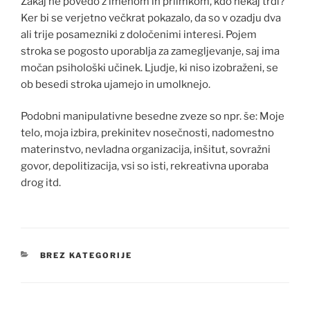
Zakaj ne povedo z imenom in priimkom, kdo nekaj trdi?
Ker bi se verjetno večkrat pokazalo, da so v ozadju dva
ali trije posamezniki z določenimi interesi. Pojem
stroka se pogosto uporablja za zamegljevanje, saj ima
močan psihološki učinek. Ljudje, ki niso izobraženi, se
ob besedi stroka ujamejo in umolknejo.
Podobni manipulativne besedne zveze so npr. še: Moje
telo, moja izbira, prekinitev nosečnosti, nadomestno
materinstvo, nevladna organizacija, inšitut, sovražni
govor, depolitizacija, vsi so isti, rekreativna uporaba
drog itd.
KATEGORIJE
BREZ KATEGORIJE