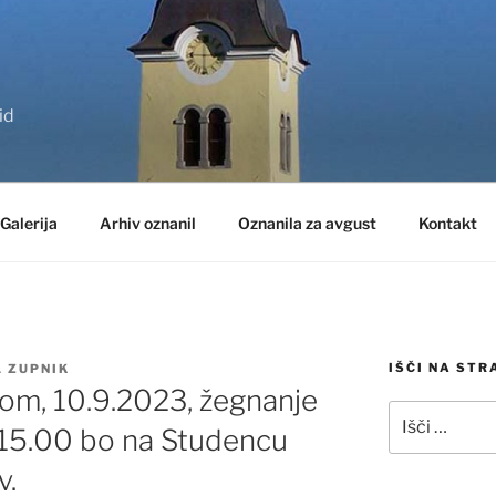
id
Galerija
Arhiv oznanil
Oznanila za avgust
Kontakt
IŠČI NA STR
L
ZUPNIK
tom, 10.9.2023, žegnanje
Išči:
15.00 bo na Studencu
v.