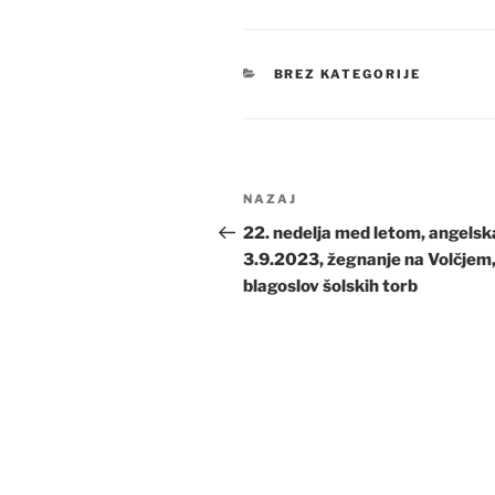
KATEGORIJE
BREZ KATEGORIJE
Navigacija
Prejšnji
NAZAJ
prispevka
prispevek
22. nedelja med letom, angelsk
3.9.2023, žegnanje na Volčjem
blagoslov šolskih torb