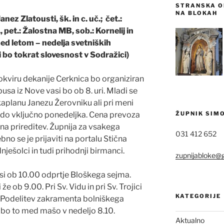
STRANSKA OL
NA BLOKAH
Janez Zlatousti, šk. in c. uč.; čet.:
 pet.: Žalostna MB, sob.: Kornelij in
med letom – nedelja svetniških
i bo tokrat slovesnost v Sodražici)
 okviru dekanije Cerknica bo organiziran
sa iz Nove vasi bo ob 8. uri. Mladi se
kaplanu Janezu Žerovniku ali pri meni
ŽUPNIK SIM
 do vključno ponedeljka. Cena prevoza
 na prireditev. Župnija za vsakega
031 412 652
no se je prijaviti na portalu Stična
dnješolci in tudi prihodnji birmanci.
zupnijabloke@
si ob 10.00 odprtje Bloškega sejma.
e ob 9.00. Pri Sv. Vidu in pri Sv. Trojici
KATEGORIJE
. Podelitev zakramenta bolniškega
 bo to med mašo v nedeljo 8.10.
Aktualno