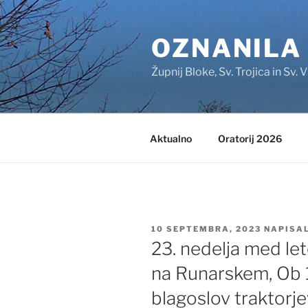
Skoči
na
OZNANILA
vsebino
Župnij Bloke, Sv. Trojica in Sv. V
Aktualno
Oratorij 2026
OBJAVLJENO
10 SEPTEMBRA, 2023
NAPISA
DNE
23. nedelja med le
na Runarskem, Ob 
blagoslov traktorje