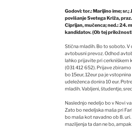
Godovi: tor.: Marijino ime; sr.; 
povišanje Svetega Križa, praz.,
Ciprijan, mučenca; ned.: 24. 
kandidatov. (Ob tej priložnost
Stična mladih. Bo to soboto. V
avtobusni prevoz. Odhod avtobu
lahko prijavite pri cerkniškem 
(031 412 652). Prijave zbiramo
bo 15eur, 12eur pa je vstopnina
udeleženca donira 10 eur. Potreb
mladih. Vabljeni, študentje, sre
Naslednjo nedeljo bo v Novi va
Zato bo nedeljska maša pri Fari ž
bo maša kot navadno ob 8. uri
maziljenja ta dan ne bo, ampak