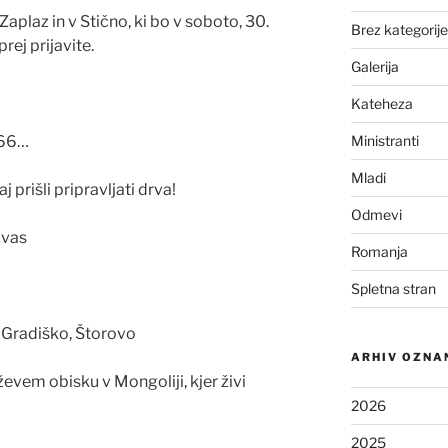
aplaz in v Stično, ki bo v soboto, 30.
Brez kategorije
rej prijavite.
Galerija
Kateheza
Ministranti
 66…
Mladi
 prišli pripravljati drva!
Odmevi
 vas
Romanja
Spletna stran
, Gradiško, Štorovo
ARHIV OZNA
ževem obisku v Mongoliji, kjer živi
2026
2025