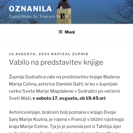
Skoči
OZNANILA
na
Župnij Bloke, Sv. Trojica in Sv. Vid
vsebino
Meni
OBJAVLJENO
10 AVGUSTA, 2024
NAPISAL
ZUPNIK
DNE
Vabilo na predstavitev knjige
Župnija Sodražica vabi na predstavitev knjige Blažena
Marija Celina, avtorice Daniele Gatti, ki bo v župnijski
cerkvi Svete Marije Magdalene v Sodražici po večerni
Sveti Maši,
v soboto 17. avgusta, ob 19.45 uri
.
Avtorica knjige, bralcem bolj poznana s knjigo Dvoje
Sanj Marije Kozina, je rojena v Franciji v bližini rojstnega
kraja Marije Celine. Tja jo je ponesla pot iz Tahitija, kjer