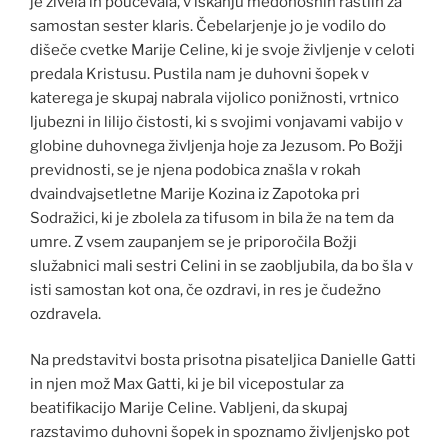
je živela in poučevala, v iskanju medonosnih rastlin za
samostan sester klaris. Čebelarjenje jo je vodilo do
dišeče cvetke Marije Celine, ki je svoje življenje v celoti
predala Kristusu. Pustila nam je duhovni šopek v
katerega je skupaj nabrala vijolico ponižnosti, vrtnico
ljubezni in lilijo čistosti, ki s svojimi vonjavami vabijo v
globine duhovnega življenja hoje za Jezusom. Po Božji
previdnosti, se je njena podobica znašla v rokah
dvaindvajsetletne Marije Kozina iz Zapotoka pri
Sodražici, ki je zbolela za tifusom in bila že na tem da
umre. Z vsem zaupanjem se je priporočila Božji
služabnici mali sestri Celini in se zaobljubila, da bo šla v
isti samostan kot ona, če ozdravi, in res je čudežno
ozdravela.
Na predstavitvi bosta prisotna pisateljica Danielle Gatti
in njen mož Max Gatti, ki je bil vicepostular za
beatifikacijo Marije Celine. Vabljeni, da skupaj
razstavimo duhovni šopek in spoznamo življenjsko pot