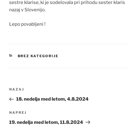
sestre klarise, ki je sodelovala pri prihodu sester klaris
nazaj v Slovenijo.
Lepo povabljeni !
KATEGORIJE
BREZ KATEGORIJE
Navigacija
Prejšnji
NAZAJ
prispevka
prispevek
18. nedelja med letom, 4.8.2024
Naslednji
NAPREJ
prispevek
19. nedelja med letom, 11.8.2024