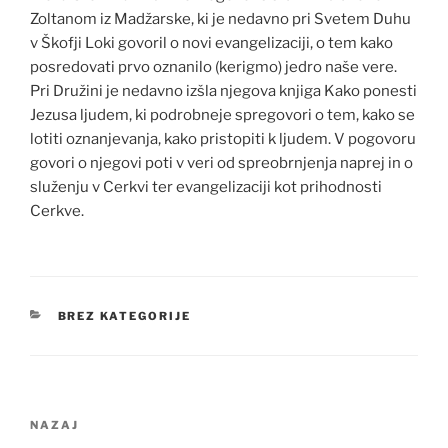
Zoltanom iz Madžarske, ki je nedavno pri Svetem Duhu
v Škofji Loki govoril o novi evangelizaciji, o tem kako
posredovati prvo oznanilo (kerigmo) jedro naše vere.
Pri Družini je nedavno izšla njegova knjiga Kako ponesti
Jezusa ljudem, ki podrobneje spregovori o tem, kako se
lotiti oznanjevanja, kako pristopiti k ljudem. V pogovoru
govori o njegovi poti v veri od spreobrnjenja naprej in o
služenju v Cerkvi ter evangelizaciji kot prihodnosti
Cerkve.
KATEGORIJE
BREZ KATEGORIJE
Navigacija
Prejšnji
NAZAJ
prispevka