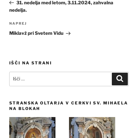
prispevek
31. nedelja med letom, 3.11.2024, zahvalna
nedelja.
Naslednji
NAPREJ
prispevek
Miklavž pri Svetem Vidu
IŠČI NA STRANI
Išči:
Iskanj
STRANSKA OLTARJA V CERKVI SV. MIHAELA
NA BLOKAH