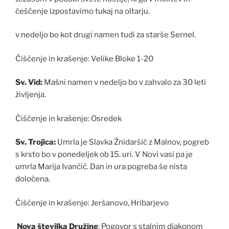
češčenje izpostavimo tukaj na oltarju.
v nedeljo bo kot drugi namen tudi za starše Sernel.
Čiščenje in krašenje: Velike Bloke 1-20
Sv. Vid:
Mašni namen v nedeljo bo v zahvalo za 30 leti
življenja.
Čiščenje in krašenje: Osredek
Sv. Trojica:
Umrla je Slavka Žnidaršič z Malnov, pogreb
s krsto bo v ponedeljek ob 15. uri. V Novi vasi pa je
umrla Marija Ivančič. Dan in ura pogreba še nista
določena.
Čiščenje in krašenje: Jeršanovo, Hribarjevo
Nova številka Družine
: Pogovor s stalnim diakonom