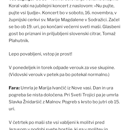
Koral vabi na jubilejni koncert z naslovom: »Nu pujte,
pujte vsi ljudje«. Koncert bo v soboto, 16. novembra, v
župnijski cerkvi sv. Marije Magdalene v Sodražici. Začel
se bo ob 19. uri, po končani večerni sveti maši. Glasbeni
gost bo priznani in priljubljeni slovenski citrar, Tomaž
Plahutnik.
Lepo povabljeni, vstop je prost!
V ponedeljek in torek odpade verouk za vse skupine.
(Vidovski verouk v petek pa bo potekal normalno.)
Fara:
Umrla je Marija Ivančič iz Nove vasi. Dan in ura
pogreba še nista določena. Pri Sveti Trojici pa je umrla
Slavka Žnidaršič z Malnov. Pogreb s krsto bo jutri ob 15.
uri.
V četrtek po maši ste vsi vabljeni k molitvi pred
Jezusom v podobi svete hostije, ki ga v molitev in