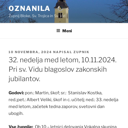
Skoči
OZNANILA
na
Župnij Bloke, Sv. Trojica in Sv. Vid
vsebino
Meni
OBJAVLJENO
10 NOVEMBRA, 2024
NAPISAL
ZUPNIK
DNE
32. nedelja med letom, 10.11.2024.
Pri sv. Vidu blagoslov zakonskih
jubilantov.
Godovi:
pon.: Martin, škof; sr.: Stanislav Kostka,
red.;pet.: Albert Veliki, škof in c. učitelj; ned.: 33. nedelja
med letom, začetek tedna zaporov, svetovni dan
ubogih.
Vse župnije:
Ob 10 – letnici delovanja Vokalna skupina