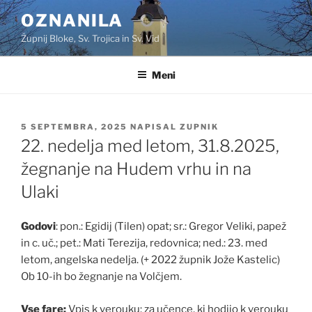
Skoči
OZNANILA
na
Župnij Bloke, Sv. Trojica in Sv. Vid
vsebino
Meni
OBJAVLJENO
5 SEPTEMBRA, 2025
NAPISAL
ZUPNIK
DNE
22. nedelja med letom, 31.8.2025,
žegnanje na Hudem vrhu in na
Ulaki
Godovi
: pon.: Egidij (Tilen) opat; sr.: Gregor Veliki, papež
in c. uč.; pet.: Mati Terezija, redovnica; ned.: 23. med
letom, angelska nedelja. (+ 2022 župnik Jože Kastelic)
Ob 10-ih bo žegnanje na Volčjem.
Vse fare:
Vpis k verouku: za učence, ki hodijo k verouku