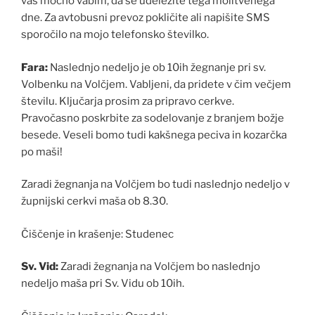
vas močno vabim, da se udeležite tega molitvenega
dne. Za avtobusni prevoz pokličite ali napišite SMS
sporočilo na mojo telefonsko številko.
Fara:
Naslednjo nedeljo je ob 10ih žegnanje pri sv.
Volbenku na Volčjem. Vabljeni, da pridete v čim večjem
številu. Ključarja prosim za pripravo cerkve.
Pravočasno poskrbite za sodelovanje z branjem božje
besede. Veseli bomo tudi kakšnega peciva in kozarčka
po maši!
Zaradi žegnanja na Volčjem bo tudi naslednjo nedeljo v
župnijski cerkvi maša ob 8.30.
Čiščenje in krašenje: Studenec
Sv. Vid:
Zaradi žegnanja na Volčjem bo naslednjo
nedeljo maša pri Sv. Vidu ob 10ih.