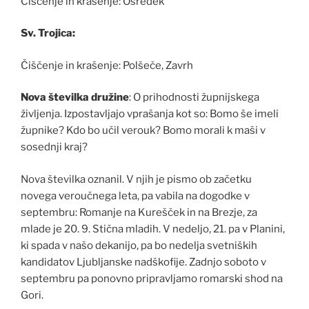
Čiščenje in krašenje: Osredek
Sv. Trojica:
Čiščenje in krašenje: Polšeče, Zavrh
Nova številka družine
: O prihodnosti župnijskega
življenja. Izpostavljajo vprašanja kot so: Bomo še imeli
župnike? Kdo bo učil verouk? Bomo morali k maši v
sosednji kraj?
Nova številka oznanil. V njih je pismo ob začetku
novega veroučnega leta, pa vabila na dogodke v
septembru: Romanje na Kurešček in na Brezje, za
mlade je 20. 9. Stična mladih. V nedeljo, 21. pa v Planini,
ki spada v našo dekanijo, pa bo nedelja svetniških
kandidatov Ljubljanske nadškofije. Zadnjo soboto v
septembru pa ponovno pripravljamo romarski shod na
Gori.