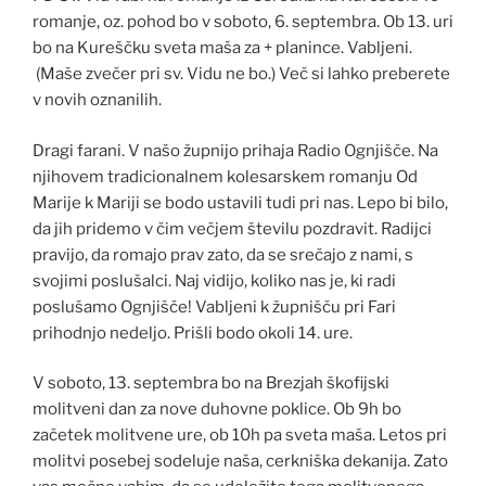
romanje, oz. pohod bo v soboto, 6. septembra. Ob 13. uri
bo na Kureščku sveta maša za + planince. Vabljeni.
(Maše zvečer pri sv. Vidu ne bo.) Več si lahko preberete
v novih oznanilih.
Dragi farani. V našo župnijo prihaja Radio Ognjišče. Na
njihovem tradicionalnem kolesarskem romanju Od
Marije k Mariji se bodo ustavili tudi pri nas. Lepo bi bilo,
da jih pridemo v čim večjem številu pozdravit. Radijci
pravijo, da romajo prav zato, da se srečajo z nami, s
svojimi poslušalci. Naj vidijo, koliko nas je, ki radi
poslušamo Ognjišče! Vabljeni k župnišču pri Fari
prihodnjo nedeljo. Prišli bodo okoli 14. ure.
V soboto, 13. septembra bo na Brezjah škofijski
molitveni dan za nove duhovne poklice. Ob 9h bo
začetek molitvene ure, ob 10h pa sveta maša. Letos pri
molitvi posebej sodeluje naša, cerkniška dekanija. Zato