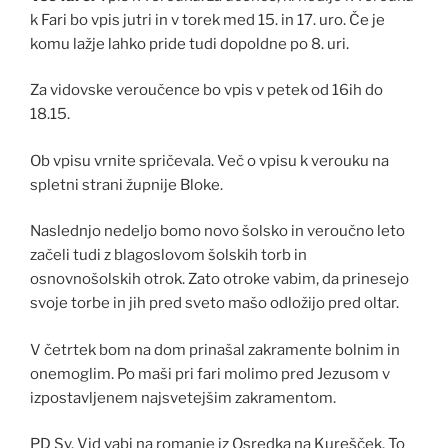
k Fari bo vpis jutri in v torek med 15. in 17. uro. Če je
komu lažje lahko pride tudi dopoldne po 8. uri.
Za vidovske veroučence bo vpis v petek od 16ih do
18.15.
Ob vpisu vrnite spričevala. Več o vpisu k verouku na
spletni strani župnije Bloke.
Naslednjo nedeljo bomo novo šolsko in veroučno leto
začeli tudi z blagoslovom šolskih torb in
osnovnošolskih otrok. Zato otroke vabim, da prinesejo
svoje torbe in jih pred sveto mašo odložijo pred oltar.
V četrtek bom na dom prinašal zakramente bolnim in
onemoglim. Po maši pri fari molimo pred Jezusom v
izpostavljenem najsvetejšim zakramentom.
PD Sv. Vid vabi na romanje iz Osredka na Kurešček. To