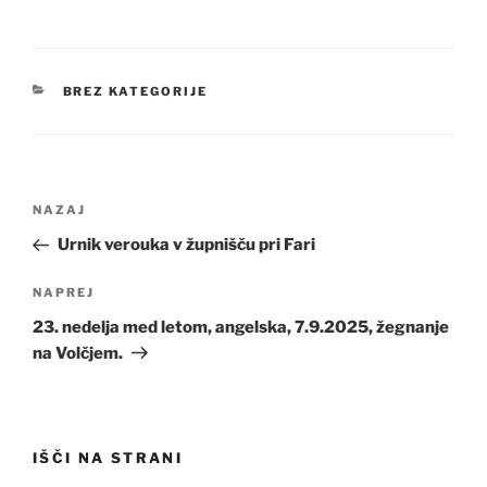
KATEGORIJE
BREZ KATEGORIJE
Navigacija
Prejšnji
NAZAJ
prispevka
prispevek
Urnik verouka v župnišču pri Fari
Naslednji
NAPREJ
prispevek
23. nedelja med letom, angelska, 7.9.2025, žegnanje
na Volčjem.
IŠČI NA STRANI