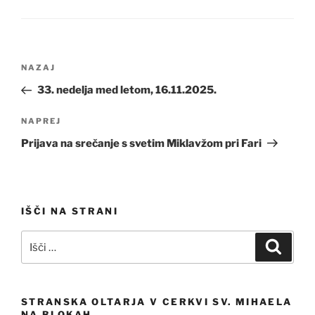
Navigacija
Prejšnji
NAZAJ
prispevka
prispevek
33. nedelja med letom, 16.11.2025.
Naslednji
NAPREJ
prispevek
Prijava na srečanje s svetim Miklavžom pri Fari
IŠČI NA STRANI
Išči:
Iskanj
STRANSKA OLTARJA V CERKVI SV. MIHAELA
NA BLOKAH