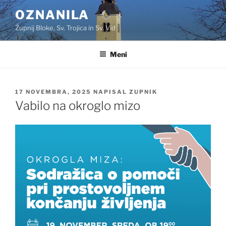
Skoči
OZNANILA
na
Župnij Bloke, Sv. Trojica in Sv. Vid
vsebino
Meni
OBJAVLJENO
17 NOVEMBRA, 2025
NAPISAL
ZUPNIK
DNE
Vabilo na okroglo mizo