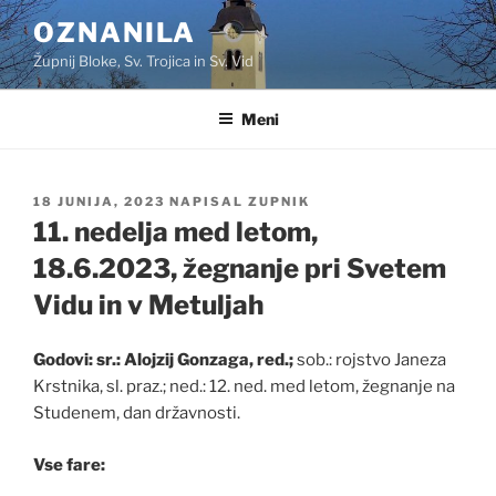
Skoči
OZNANILA
na
Župnij Bloke, Sv. Trojica in Sv. Vid
vsebino
Meni
OBJAVLJENO
18 JUNIJA, 2023
NAPISAL
ZUPNIK
DNE
11. nedelja med letom,
18.6.2023, žegnanje pri Svetem
Vidu in v Metuljah
Godovi: sr.: Alojzij Gonzaga, red.;
sob.: rojstvo Janeza
Krstnika, sl. praz.; ned.: 12. ned. med letom, žegnanje na
Studenem, dan državnosti.
Vse fare: