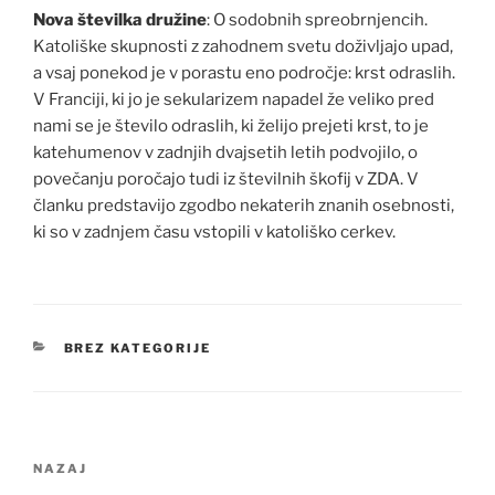
Nova številka družine
: O sodobnih spreobrnjencih.
Katoliške skupnosti z zahodnem svetu doživljajo upad,
a vsaj ponekod je v porastu eno področje: krst odraslih.
V Franciji, ki jo je sekularizem napadel že veliko pred
nami se je število odraslih, ki želijo prejeti krst, to je
katehumenov v zadnjih dvajsetih letih podvojilo, o
povečanju poročajo tudi iz številnih škofij v ZDA. V
članku predstavijo zgodbo nekaterih znanih osebnosti,
ki so v zadnjem času vstopili v katoliško cerkev.
KATEGORIJE
BREZ KATEGORIJE
Navigacija
Prejšnji
NAZAJ
prispevka