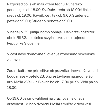
Razpored poljskih maš v tem tednu: Runarsko:
ponedeljek ob 18.00; Sv. Duh: sreda ob 18.00; Ulaka:
sreda ob 19.00; Ravnik: četrtek ob 9.00; Studenec:
petek ob 9.00; Studeno: sobota ob 9.00
V nedeljo, 25. junija, bomo obhajali Dan državnosti ter
obeležili 32. obletnico razglasitve samostojnosti
Republike Slovenije.
V čast naše domovine Slovenije izobesimo slovenske
zastave!
Zaradi kulturne prireditve ob prazniku dneva državnosti
bodo maše v petek, 23. 6. prestavljene na zgodnejšo
uro. Maša v Velikih Blokah bo ob 17.00 pri Sv. Vidu pa ob
18.00.
Ob 19.00 pa smo vabljeni na praznovanje dneva
državnosti, ki bo v dvorani Bloški smučar v Novi vasi.