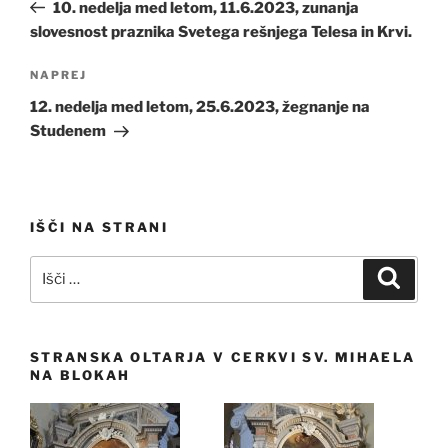
prispevek
10. nedelja med letom, 11.6.2023, zunanja
slovesnost praznika Svetega rešnjega Telesa in Krvi.
Naslednji
NAPREJ
prispevek
12. nedelja med letom, 25.6.2023, žegnanje na
Studenem
IŠČI NA STRANI
Išči:
Iskanj
STRANSKA OLTARJA V CERKVI SV. MIHAELA
NA BLOKAH