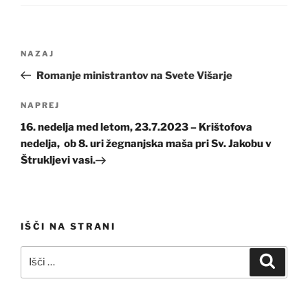
Navigacija
Prejšnji
NAZAJ
prispevka
prispevek
Romanje ministrantov na Svete Višarje
Naslednji
NAPREJ
prispevek
16. nedelja med letom, 23.7.2023 – Krištofova
nedelja, ob 8. uri žegnanjska maša pri Sv. Jakobu v
Štrukljevi vasi.
IŠČI NA STRANI
Išči:
Iskanj