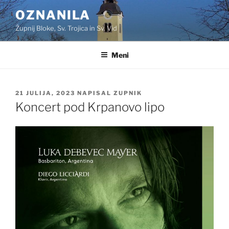
Skoči
OZNANILA
na
Župnij Bloke, Sv. Trojica in Sv. Vid
vsebino
Meni
OBJAVLJENO
21 JULIJA, 2023
NAPISAL
ZUPNIK
DNE
Koncert pod Krpanovo lipo