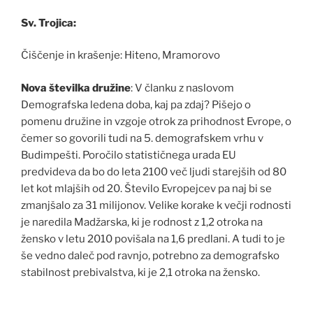
Sv. Trojica:
Čiščenje in krašenje: Hiteno, Mramorovo
Nova številka družine
: V članku z naslovom
Demografska ledena doba, kaj pa zdaj? Pišejo o
pomenu družine in vzgoje otrok za prihodnost Evrope, o
čemer so govorili tudi na 5. demografskem vrhu v
Budimpešti. Poročilo statističnega urada EU
predvideva da bo do leta 2100 več ljudi starejših od 80
let kot mlajših od 20. Število Evropejcev pa naj bi se
zmanjšalo za 31 milijonov. Velike korake k večji rodnosti
je naredila Madžarska, ki je rodnost z 1,2 otroka na
žensko v letu 2010 povišala na 1,6 predlani. A tudi to je
še vedno daleč pod ravnjo, potrebno za demografsko
stabilnost prebivalstva, ki je 2,1 otroka na žensko.