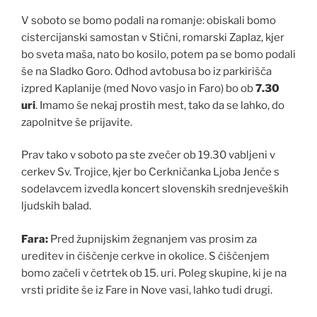
V soboto se bomo podali na romanje: obiskali bomo
cistercijanski samostan v Stični, romarski Zaplaz, kjer
bo sveta maša, nato bo kosilo, potem pa se bomo podali
še na Sladko Goro. Odhod avtobusa bo iz parkirišča
izpred Kaplanije (med Novo vasjo in Faro) bo ob
7.30
uri
. Imamo še nekaj prostih mest, tako da se lahko, do
zapolnitve še prijavite.
Prav tako v soboto pa ste zvečer ob 19.30 vabljeni v
cerkev Sv. Trojice, kjer bo Cerkničanka Ljoba Jenče s
sodelavcem izvedla koncert slovenskih srednjeveških
ljudskih balad.
Fara:
Pred župnijskim žegnanjem vas prosim za
ureditev in čiščenje cerkve in okolice. S čiščenjem
bomo začeli v četrtek ob 15. uri. Poleg skupine, ki je na
vrsti pridite še iz Fare in Nove vasi, lahko tudi drugi.