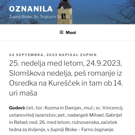
Skoči
OZNANILA
na
Župnij Bloke, Sv. Trojica in Sv. Vid
vsebino
Meni
OBJAVLJENO
24 SEPTEMBRA, 2023
NAPISAL
ZUPNIK
DNE
25. nedelja med letom, 24.9.2023,
Slomškova nedelja, peš romanje iz
Osredka na Kurešček in tam ob 14.
uri maša
Godovi:
čet.: tor.: Kozma in Damjan., muč.; sr.: Vincencij,
ustanovitelj lazaristov; pet.: nadangeli Mihael, Gabrijel
in Rafael; ned. 26. med letom, rožnovenska, začetek
tedna za življenje, v župniji Bloke – Farno žegnanje.