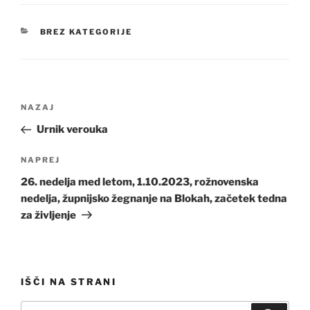
KATEGORIJE
BREZ KATEGORIJE
Navigacija
Prejšnji
NAZAJ
prispevka
prispevek
Urnik verouka
Naslednji
NAPREJ
prispevek
26. nedelja med letom, 1.10.2023, rožnovenska
nedelja, župnijsko žegnanje na Blokah, začetek tedna
za življenje
IŠČI NA STRANI
Išči: