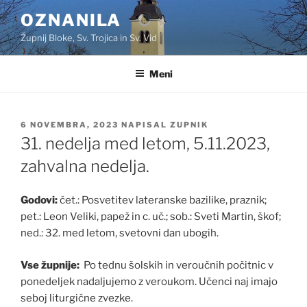
Skoči
OZNANILA
na
Župnij Bloke, Sv. Trojica in Sv. Vid
vsebino
Meni
OBJAVLJENO
6 NOVEMBRA, 2023
NAPISAL
ZUPNIK
DNE
31. nedelja med letom, 5.11.2023,
zahvalna nedelja.
Godovi:
čet.: Posvetitev lateranske bazilike, praznik;
pet.: Leon Veliki, papež in c. uč.; sob.: Sveti Martin, škof;
ned.: 32. med letom, svetovni dan ubogih.
Vse župnije:
Po tednu šolskih in veroučnih počitnic v
ponedeljek nadaljujemo z veroukom. Učenci naj imajo
seboj liturgične zvezke.