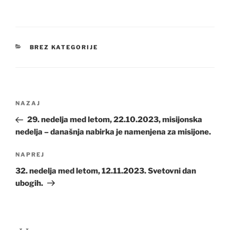
KATEGORIJE
BREZ KATEGORIJE
Navigacija
Prejšnji
NAZAJ
prispevka
prispevek
29. nedelja med letom, 22.10.2023, misijonska
nedelja – današnja nabirka je namenjena za misijone.
Naslednji
NAPREJ
prispevek
32. nedelja med letom, 12.11.2023. Svetovni dan
ubogih.