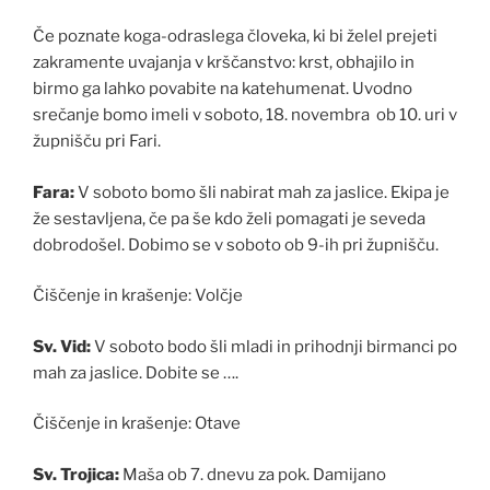
Če poznate koga-odraslega človeka, ki bi želel prejeti
zakramente uvajanja v krščanstvo: krst, obhajilo in
birmo ga lahko povabite na katehumenat. Uvodno
srečanje bomo imeli v soboto, 18. novembra ob 10. uri v
župnišču pri Fari.
Fara:
V soboto bomo šli nabirat mah za jaslice. Ekipa je
že sestavljena, če pa še kdo želi pomagati je seveda
dobrodošel. Dobimo se v soboto ob 9-ih pri župnišču.
Čiščenje in krašenje: Volčje
Sv. Vid:
V soboto bodo šli mladi in prihodnji birmanci po
mah za jaslice. Dobite se ….
Čiščenje in krašenje: Otave
Sv. Trojica:
Maša ob 7. dnevu za pok. Damijano