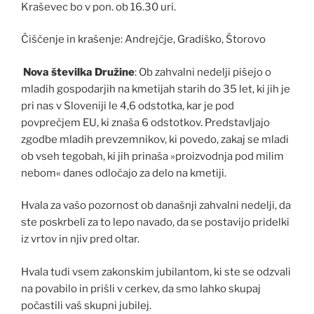
Kraševec bo v pon. ob 16.30 uri.
Čiščenje in krašenje: Andrejčje, Gradiško, Štorovo
Nova številka Družine
: Ob zahvalni nedelji pišejo o
mladih gospodarjih na kmetijah starih do 35 let, ki jih je
pri nas v Sloveniji le 4,6 odstotka, kar je pod
povprečjem EU, ki znaša 6 odstotkov. Predstavljajo
zgodbe mladih prevzemnikov, ki povedo, zakaj se mladi
ob vseh tegobah, ki jih prinaša »proizvodnja pod milim
nebom« danes odločajo za delo na kmetiji.
Hvala za vašo pozornost ob današnji zahvalni nedelji, da
ste poskrbeli za to lepo navado, da se postavijo pridelki
iz vrtov in njiv pred oltar.
Hvala tudi vsem zakonskim jubilantom, ki ste se odzvali
na povabilo in prišli v cerkev, da smo lahko skupaj
počastili vaš skupni jubilej.