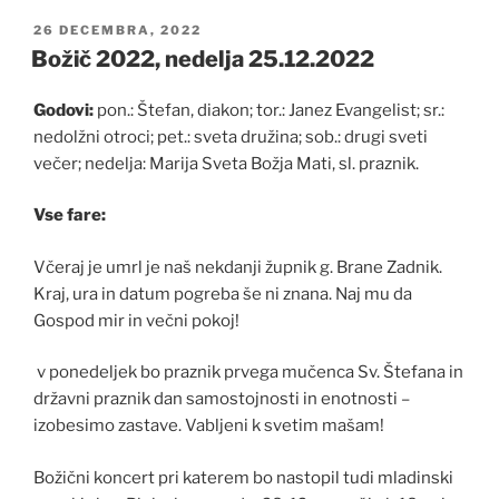
OBJAVLJENO
26 DECEMBRA, 2022
DNE
Božič 2022, nedelja 25.12.2022
Godovi:
pon.: Štefan, diakon; tor.: Janez Evangelist; sr.:
nedolžni otroci; pet.: sveta družina; sob.: drugi sveti
večer; nedelja: Marija Sveta Božja Mati, sl. praznik.
Vse fare:
Včeraj je umrl je naš nekdanji župnik g. Brane Zadnik.
Kraj, ura in datum pogreba še ni znana. Naj mu da
Gospod mir in večni pokoj!
v ponedeljek bo praznik prvega mučenca Sv. Štefana in
državni praznik dan samostojnosti in enotnosti –
izobesimo zastave. Vabljeni k svetim mašam!
Božični koncert pri katerem bo nastopil tudi mladinski