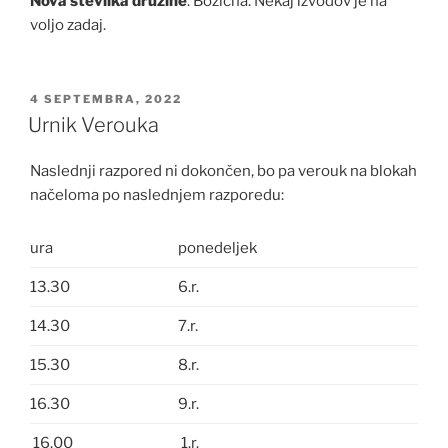
Nova številka družine
: Božična. Nekaj izvodov je na
voljo zadaj.
OBJAVLJENO
4 SEPTEMBRA, 2022
DNE
Urnik Verouka
Naslednji razpored ni dokončen, bo pa verouk na blokah
načeloma po naslednjem razporedu:
ura
ponedeljek
13.30
6.r.
14.30
7.r.
15.30
8.r.
16.30
9.r.
16.00
1.r.