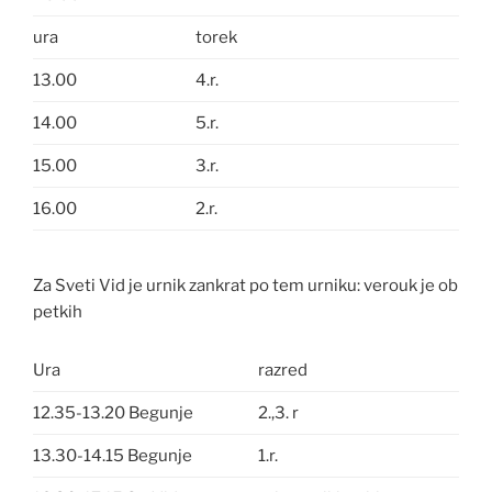
ura
torek
13.00
4.r.
14.00
5.r.
15.00
3.r.
16.00
2.r.
Za Sveti Vid je urnik zankrat po tem urniku: verouk je ob
petkih
Ura
razred
12.35-13.20 Begunje
2.,3. r
13.30-14.15 Begunje
1.r.