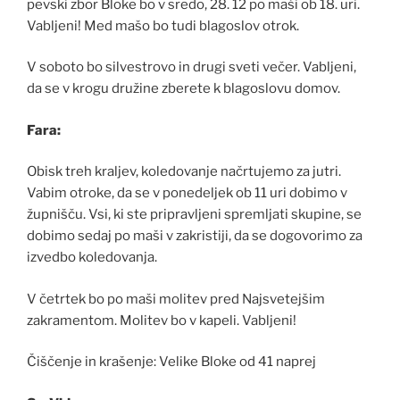
pevski zbor Bloke bo v sredo, 28. 12 po maši ob 18. uri.
Vabljeni! Med mašo bo tudi blagoslov otrok.
V soboto bo silvestrovo in drugi sveti večer. Vabljeni,
da se v krogu družine zberete k blagoslovu domov.
Fara:
Obisk treh kraljev, koledovanje načrtujemo za jutri.
Vabim otroke, da se v ponedeljek ob 11 uri dobimo v
župnišču. Vsi, ki ste pripravljeni spremljati skupine, se
dobimo sedaj po maši v zakristiji, da se dogovorimo za
izvedbo koledovanja.
V četrtek bo po maši molitev pred Najsvetejšim
zakramentom. Molitev bo v kapeli. Vabljeni!
Čiščenje in krašenje: Velike Bloke od 41 naprej