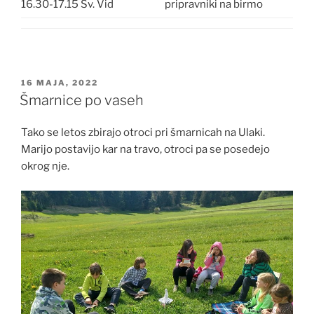
16.30-17.15 Sv. Vid
pripravniki na birmo
OBJAVLJENO
16 MAJA, 2022
DNE
Šmarnice po vaseh
Tako se letos zbirajo otroci pri šmarnicah na Ulaki.
Marijo postavijo kar na travo, otroci pa se posedejo
okrog nje.